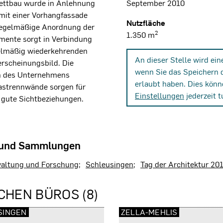
lettbau wurde in Anlehnung
September 2010
 mit einer Vorhangfassade
Nutzfläche
nregelmäßige Anordnung der
2
1.350 m
emente sorgt in Verbindung
gelmäßig wiederkehrenden
An dieser Stelle wird ei
erscheinungsbild. Die
wenn Sie das Speichern 
gn des Unternehmens
erlaubt haben. Dies könn
astrennwände sorgen für
Einstellungen
jederzeit t
 gute Sichtbeziehungen.
 und Sammlungen
altung und Forschung
Schleusingen
Tag der Architektur 20
CHEN BÜROS (8)
SINGEN
ZELLA-MEHLIS