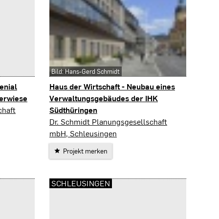
Bild: Hans-Gerd Schmidt
enial
Haus der Wirtschaft - Neubau eines
erwiese
Verwaltungsgebäudes der IHK
chaft
Südthüringen
Suhl
Dr. Schmidt Planungsgesellschaft
mbH, Schleusingen
Projekt merken
SCHLEUSINGEN