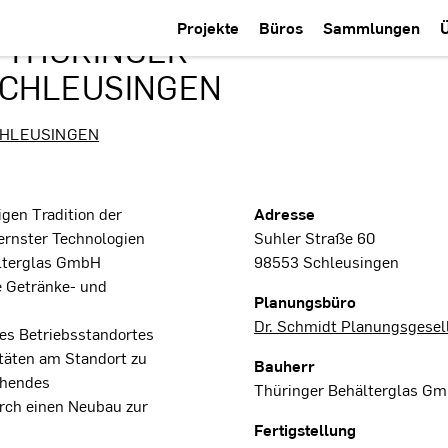
Projekte
Büros
Sammlungen
 THÜRINGER
SCHLEUSINGEN
CHLEUSINGEN
Projektdaten
igen Tradition der
Adresse
ernster Technologien
Suhler Straße 60
älterglas GmbH
98553 Schleusingen
e Getränke- und
Planungsbüro
Dr. Schmidt Planungsgesel
es Betriebsstandortes
täten am Standort zu
Bauherr
ehendes
Thüringer Behälterglas G
rch einen Neubau zur
Fertigstellung