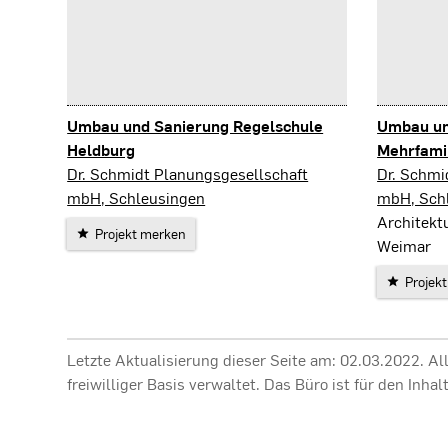
Umbau und Sanierung Regelschule
Umbau un
Heldburg
Mehrfami
Bad Colberg-Heldburg
Römhild
Dr. Schmidt Planungsgesellschaft
Dr. Schmi
mbH, Schleusingen
mbH, Sch
Architekt
Projekt merken
Weimar
Projek
Letzte Aktualisierung dieser Seite am: 02.03.2022. A
freiwilliger Basis verwaltet. Das Büro ist für den In