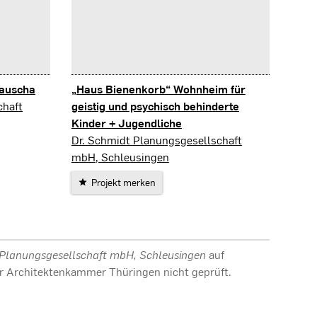
Lauscha
„Haus Bienenkorb“ Wohnheim für
chaft
geistig und psychisch behinderte
Kinder + Jugendliche
Schleusingen
Dr. Schmidt Planungsgesellschaft
mbH, Schleusingen
Projekt merken
 Planungsgesellschaft mbH, Schleusingen
auf
 der Architektenkammer Thüringen nicht geprüft.