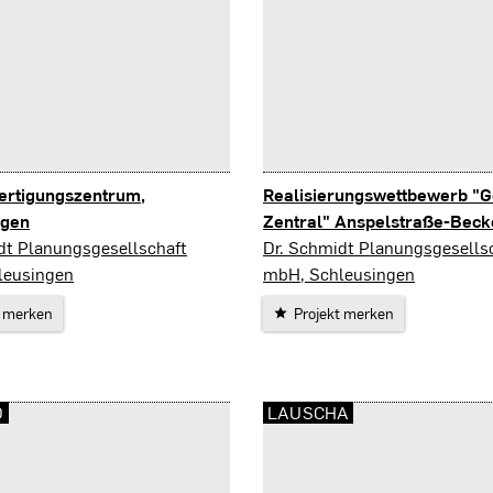
ertigungszentrum,
Realisierungswettbewerb "G
ngen
Zentral" Anspelstraße-Beck
ngen
Zella-Mehlis
dt Planungsgesellschaft
Dr. Schmidt Planungsgesells
leusingen
mbH, Schleusingen
t merken
Projekt merken
D
LAUSCHA