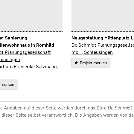
d Sanierung
Neugestaltung Hüttenplatz 
Lauscha
lienwohnhaus in Römhild
Dr. Schmidt Planungsgesells
dt Planungsgesellschaft
mbH, Schleusingen
leusingen
Projekt merken
urbüro Friederike Salzmann,
t merken
lle Angaben auf dieser Seite werden durch das Büro
Dr. Schmidt
halt dieser Seite selbst verantwortlich. Die Angaben werden von