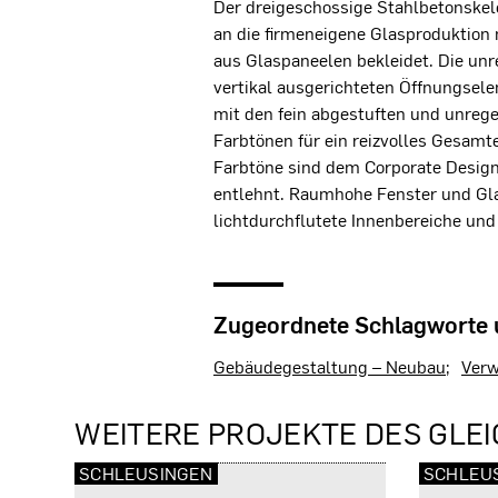
Der dreigeschossige Stahlbetonske
an die firmeneigene Glasproduktion
aus Glaspaneelen bekleidet. Die u
vertikal ausgerichteten Öffnungsel
mit den fein abgestuften und unre
Farbtönen für ein reizvolles Gesamt
Farbtöne sind dem Corporate Desi
entlehnt. Raumhohe Fenster und Gl
lichtdurchflutete Innenbereiche und
Zugeordnete Schlagworte
Gebäudegestaltung – Neubau
Verw
WEITERE PROJEKTE DES GLEI
SCHLEUSINGEN
SCHLEU