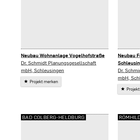
Neubau Wohnanlage Vogelhofstraße
Neubau F
Schleusingen
Dr. Schmidt Planungsgesellschaft
Schleusi
Schleusi
mbH, Schleusingen
Dr. Schmi
mbH, Sch
Projekt merken
Projek
BAD COLBERG-HELDBURG
RÖMHIL