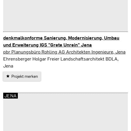
denkmalkonforme Sanierung, Modernisierung, Umbau
und Erweiterung IGS "Grete Unrein" Jena
Jena
pbr Planungsbüro Rohling AG Architekten Ingenieure, Jena
Ehrensberger Holgar Freier Landschaftsarchitekt BDLA,
Jena
Projekt merken
JENA