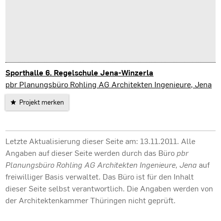
Sporthalle 6. Regelschule Jena-Winzerla
Jena
pbr Planungsbüro Rohling AG Architekten Ingenieure, Jena
Projekt merken
Letzte Aktualisierung dieser Seite am: 13.11.2011. Alle
Angaben auf dieser Seite werden durch das Büro
pbr
Planungsbüro Rohling AG Architekten Ingenieure, Jena
auf
freiwilliger Basis verwaltet. Das Büro ist für den Inhalt
dieser Seite selbst verantwortlich. Die Angaben werden von
der Architektenkammer Thüringen nicht geprüft.