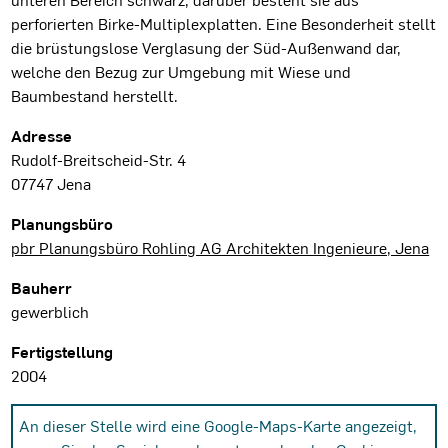
perforierten Birke-Multiplexplatten. Eine Besonderheit stellt
die brüstungslose Verglasung der Süd-Außenwand dar,
welche den Bezug zur Umgebung mit Wiese und
Baumbestand herstellt.
Projektdaten
Adresse
Rudolf-Breitscheid-Str. 4
07747 Jena
Planungsbüro
pbr Planungsbüro Rohling AG Architekten Ingenieure, Jena
Bauherr
gewerblich
Fertigstellung
2004
An dieser Stelle wird eine Google-Maps-Karte angezeigt,