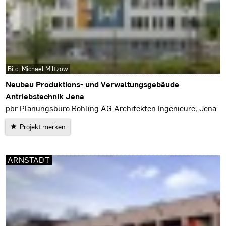
Bild: Michael Miltzow
Neubau Produktions- und Verwaltungsgebäude
Antriebstechnik Jena
Jena
pbr Planungsbüro Rohling AG Architekten Ingenieure, Jena
Projekt merken
ARNSTADT