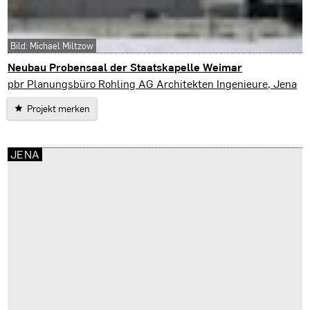
Bild: Michael Miltzow
Neubau Probensaal der Staatskapelle Weimar
Weimar
pbr Planungsbüro Rohling AG Architekten Ingenieure, Jena
Projekt merken
JENA