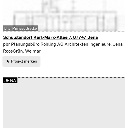
Bild: Michael Bracke
Schulstandort Karl-Marx-Allee 7, 07747 Jena
Jena
pbr Planungsbüro Rohling AG Architekten Ingenieure, Jena
RoosGrün, Weimar
Projekt merken
JENA