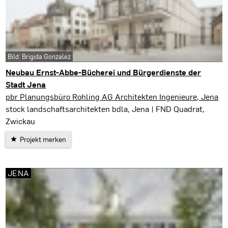
Bild: Brigida Gonzalez
Neubau Ernst-Abbe-Bücherei und Bürgerdienste der
Stadt Jena
Jena
pbr Planungsbüro Rohling AG Architekten Ingenieure, Jena
stock landschaftsarchitekten bdla, Jena | FND Quadrat,
Zwickau
Projekt merken
JENA