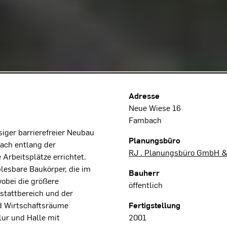
Projektdaten
Adresse
Neue Wiese 16
Fambach
iger barrierefreier Neubau
Planungsbüro
ach entlang der
RJ . Planungsbüro GmbH & 
Arbeitsplätze errichtet.
blesbare Baukörper, die im
Bauherr
obei die größere
öffentlich
kstattbereich und der
nd Wirtschaftsräume
Fertigstellung
lur und Halle mit
2001