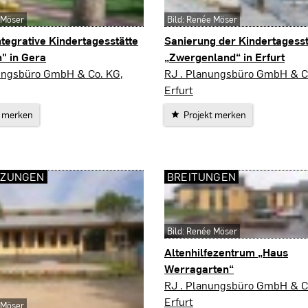
 Möser
Bild: Renée Möser
tegrative Kindertagesstätte
Sanierung der Kindertagesst
" in Gera
„Zwergenland“ in Erfurt
Erfurt
ungsbüro GmbH & Co. KG,
RJ . Planungsbüro GmbH & C
Erfurt
t merken
Projekt merken
LZUNGEN
BREITUNGEN
Bild: Renée Möser
Altenhilfezentrum „Haus
Werragarten“
Breitungen
RJ . Planungsbüro GmbH & C
Erfurt
 Möser