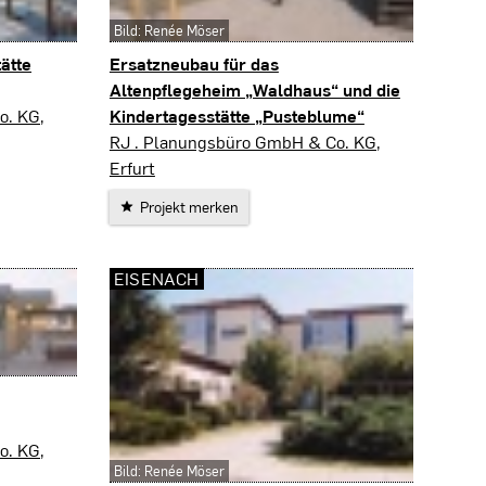
Bild: Renée Möser
ätte
Ersatzneubau für das
Altenpflegeheim „Waldhaus“ und die
o. KG,
Kindertagesstätte „Pusteblume“
Eisenach
RJ . Planungsbüro GmbH & Co. KG,
Erfurt
Projekt merken
EISENACH
o. KG,
Bild: Renée Möser