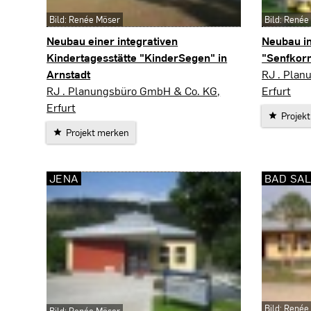
Bild: Renée Möser
Bild: Renée
Neubau einer integrativen
Neubau in
Kindertagesstätte "KinderSegen" in
"Senfkorn
Gera
Arnstadt
RJ . Plan
Arnstadt
RJ . Planungsbüro GmbH & Co. KG,
Erfurt
Erfurt
Projek
Projekt merken
JENA
BAD SA
Bild: Renée