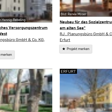
Bild: Renée Möser
en Hennig-Rebeling
Neubau für das Sozialzentr
sches Versorgungszentrum
am alten See"
Eisenach
West
RJ . Planungsbüro GmbH & C
ungsbüro GmbH & Co. KG,
Erfurt
Projekt merken
t merken
ERFURT