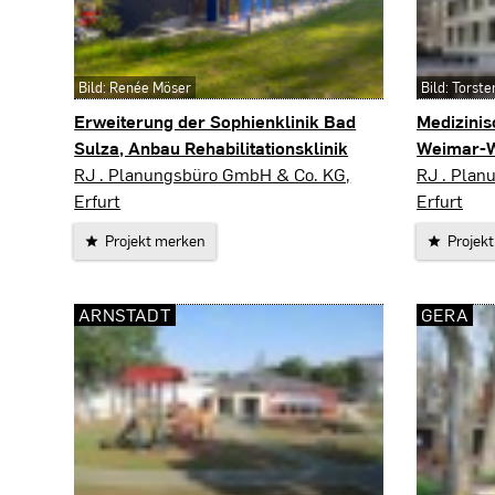
Bild: Renée Möser
Bild: Torst
Erweiterung der Sophienklinik Bad
Medizini
Sulza, Anbau Rehabilitationsklinik
Weimar-
Bad Sulza
Weimar
RJ . Planungsbüro GmbH & Co. KG,
RJ . Plan
Erfurt
Erfurt
Projekt merken
Projek
ARNSTADT
GERA