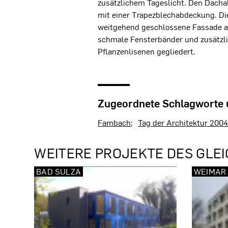
zusätzlichem Tageslicht. Den Dacha
mit einer Trapezblechabdeckung. D
weitgehend geschlossene Fassade an
schmale Fensterbänder und zusätzl
Pflanzenlisenen gegliedert.
Zugeordnete Schlagworte
Fambach
Tag der Architektur 2004
WEITERE PROJEKTE DES GLEI
BAD SULZA
WEIMAR