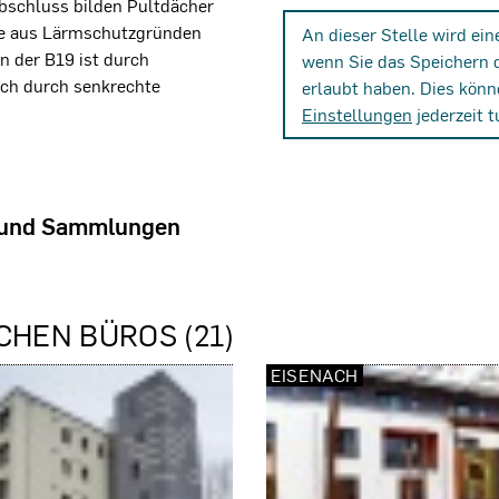
bschluss bilden Pultdächer
ie aus Lärmschutzgründen
An dieser Stelle wird ei
 der B19 ist durch
wenn Sie das Speichern 
ich durch senkrechte
erlaubt haben. Dies könn
Einstellungen
jederzeit t
 und Sammlungen
CHEN BÜROS (21)
EISENACH