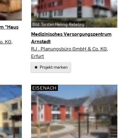
Bild: Torsten Hennig-Rebeling
um "Haus
Medizinisches Versorgungszentrum
Arnstadt
o. KG,
Arnstadt
RJ . Planungsbüro GmbH & Co. KG,
Erfurt
Projekt merken
EISENACH