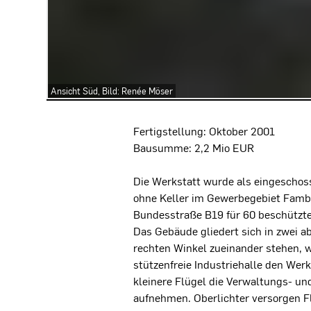
Ansicht Süd, Bild: Renée Möser
Projektbeschreibung
Fertigstellung: Oktober 2001
Bausumme: 2,2 Mio EUR
Die Werkstatt wurde als eingeschoss
ohne Keller im Gewerbegebiet Famb
Bundesstraße B19 für 60 beschützte 
Das Gebäude gliedert sich in zwei a
rechten Winkel zueinander stehen, w
stützenfreie Industriehalle den Wer
kleinere Flügel die Verwaltungs- u
aufnehmen. Oberlichter versorgen F