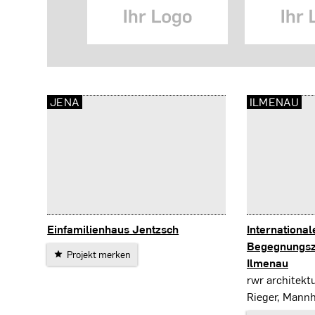
JENA
ILMENAU
Einfamilienhaus Jentzsch
International
Jena
Begegnungsz
Projekt merken
Ilmenau
Ilmenau
rwr architekt
Rieger, Mann