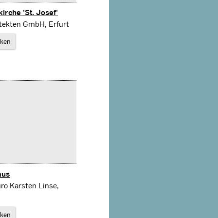
rche 'St. Josef'
tekten GmbH, Erfurt
rken
aus
ro Karsten Linse,
rken