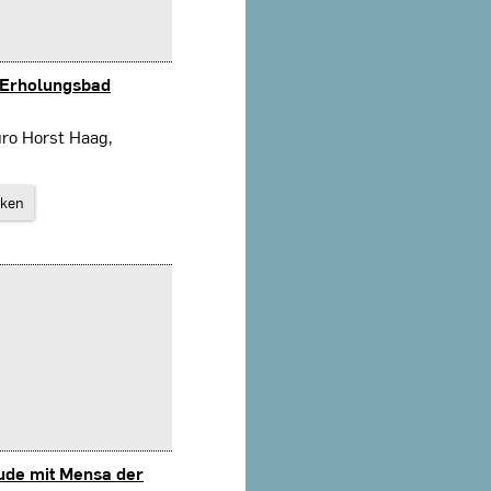
d Erholungsbad
ro Horst Haag,
rken
äude mit Mensa der