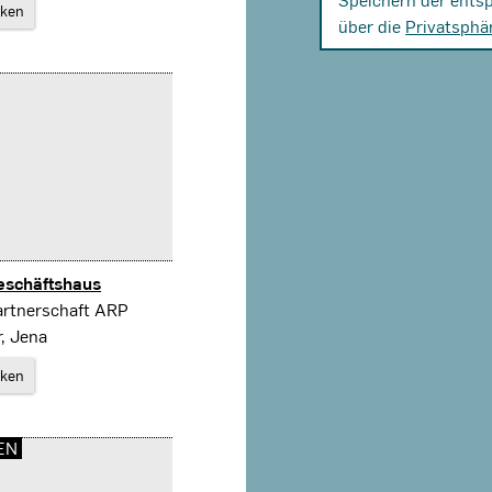
rken
über die
Privatsphä
eschäftshaus
artnerschaft ARP
, Jena
rken
EN