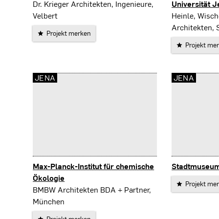
Nordhausen
Dr. Krieger Architekten, Ingenieure,
Universität 
Jena
Velbert
Heinle, Wisch
Architekten, 
Projekt merken
Projekt me
JENA
JENA
Max-Planck-Institut für chemische
Stadtmuseum
Jena
Ökologie
Projekt me
Jena
BMBW Architekten BDA + Partner,
München
Projekt merken