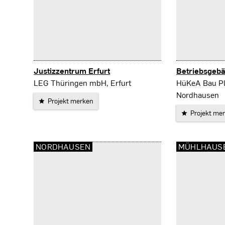
Justizzentrum Erfurt
Betriebsgeb
Erfurt
Nordhausen
LEG Thüringen mbH, Erfurt
HüKeA Bau P
Nordhausen
Projekt merken
Projekt me
NORDHAUSEN
MÜHLHAUS