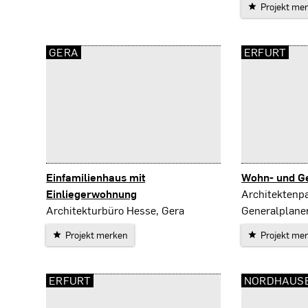
Projekt me
GERA
ERFURT
Einfamilienhaus mit
Wohn- und G
Erfurt
Einliegerwohnung
Architektenp
Gera
Architekturbüro Hesse, Gera
Generalplaner
Projekt merken
Projekt me
ERFURT
NORDHAUS