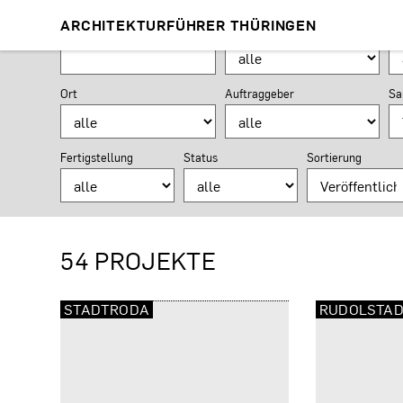
PROJEKTSUCHE
ARCHITEKTURFÜHRER THÜRINGEN
Suchformular
Suchbegriff
Planungsaufgabe
Nu
Ort
Auftraggeber
Sa
Fertigstellung
Status
Sortierung
54 PROJEKTE
STADTRODA
RUDOLSTA