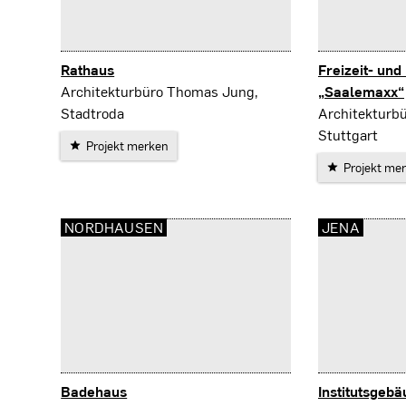
Rathaus
Freizeit- un
Stadtroda
Architekturbüro Thomas Jung,
„Saalemaxx“
Rudolstadt
Stadtroda
Architekturbü
Stuttgart
Projekt merken
Projekt me
NORDHAUSEN
JENA
Badehaus
Institutsgeb