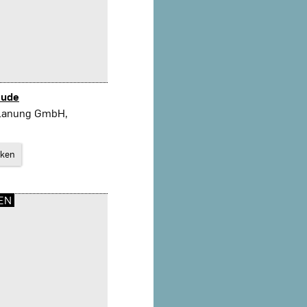
äude
lanung GmbH,
rken
EN