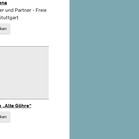
Jena
er und Partner - Freie
Stuttgart
rken
 „Alte Göhre“
rken