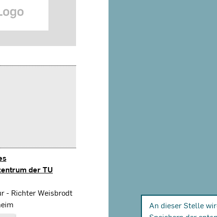
es
entrum der TU
ur - Richter Weisbrodt
heim
An dieser Stelle wi
Speichern der ents