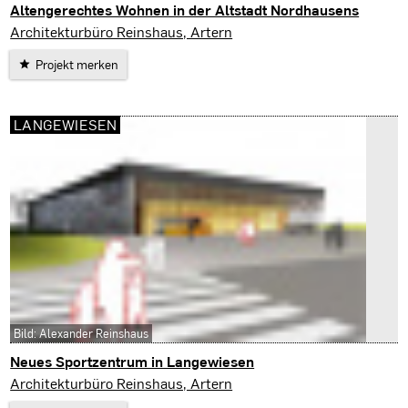
Altengerechtes Wohnen in der Altstadt Nordhausens
Nordhausen
Architekturbüro Reinshaus, Artern
Projekt merken
LANGEWIESEN
Bild: Alexander Reinshaus
Neues Sportzentrum in Langewiesen
Langewiesen
Architekturbüro Reinshaus, Artern