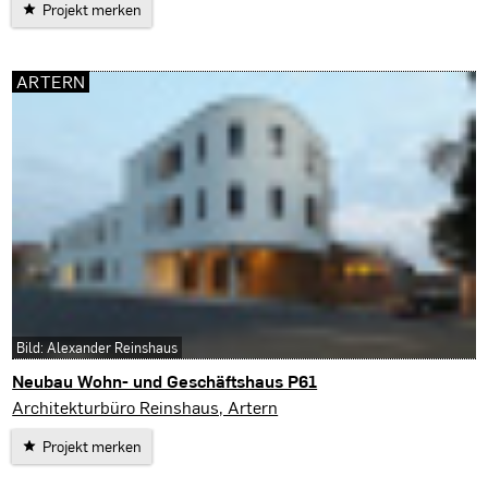
Projekt merken
ARTERN
Bild: Alexander Reinshaus
Neubau Wohn- und Geschäftshaus P61
Artern
Architekturbüro Reinshaus, Artern
Projekt merken