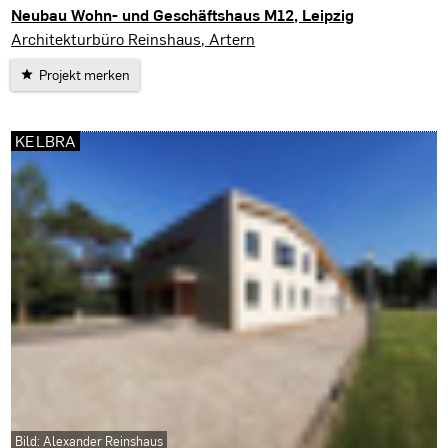
Neubau Wohn- und Geschäftshaus M12, Leipzig
Leipzig
Architekturbüro Reinshaus, Artern
Projekt merken
KELBRA
Bild: Alexander Reinshaus