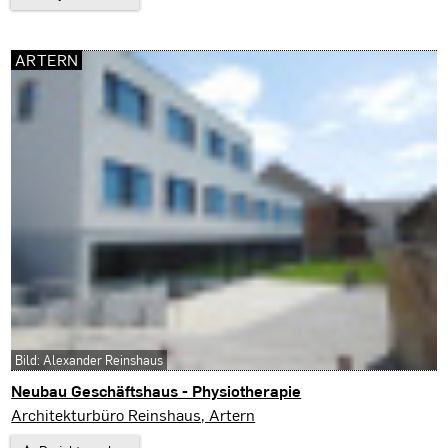
ARTERN
Bild: Alexander Reinshaus
Neubau Geschäftshaus - Physiotherapie
Artern
Architekturbüro Reinshaus, Artern