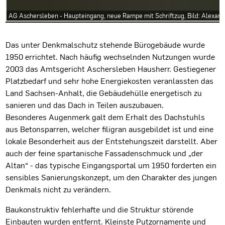
AG Aschersleben - Haupteingang, neue Rampe mit Schriftzug, Bild: Alexan
Projektbeschreibung
Das unter Denkmalschutz stehende Bürogebäude wurde
1950 errichtet. Nach häufig wechselnden Nutzungen wurde
2003 das Amtsgericht Aschersleben Hausherr. Gestiegener
Platzbedarf und sehr hohe Energiekosten veranlassten das
Land Sachsen-Anhalt, die Gebäudehülle energetisch zu
sanieren und das Dach in Teilen auszubauen.
Besonderes Augenmerk galt dem Erhalt des Dachstuhls
aus Betonsparren, welcher filigran ausgebildet ist und eine
lokale Besonderheit aus der Entstehungszeit darstellt. Aber
auch der feine spartanische Fassadenschmuck und „der
Altan“ - das typische Eingangsportal um 1950 forderten ein
sensibles Sanierungskonzept, um den Charakter des jungen
Denkmals nicht zu verändern.
Baukonstruktiv fehlerhafte und die Struktur störende
Einbauten wurden entfernt. Kleinste Putzornamente und