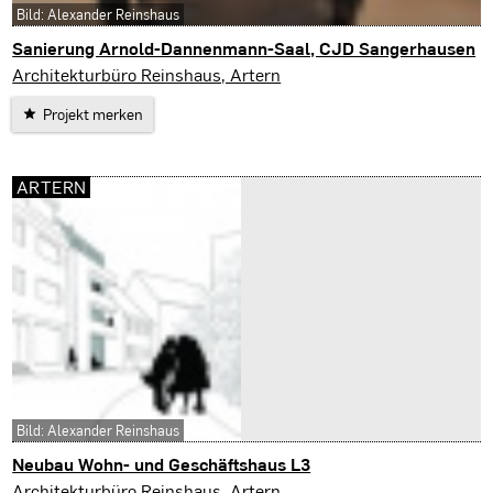
Bild: Alexander Reinshaus
Sanierung Arnold-Dannenmann-Saal, CJD Sangerhausen
Sangerhausen
Architekturbüro Reinshaus, Artern
Projekt merken
ARTERN
Bild: Alexander Reinshaus
Neubau Wohn- und Geschäftshaus L3
Artern
Architekturbüro Reinshaus, Artern