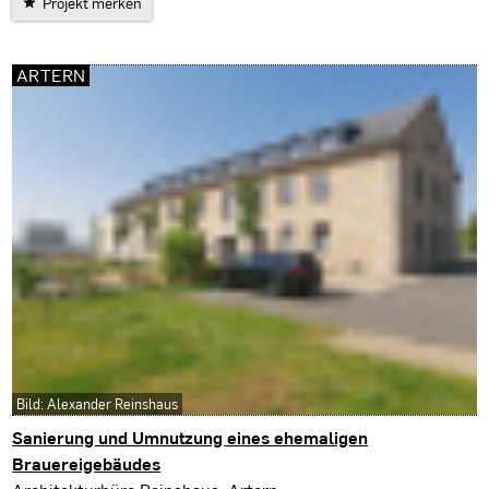
Projekt merken
ARTERN
Bild: Alexander Reinshaus
Sanierung und Umnutzung eines ehemaligen
Brauereigebäudes
Artern