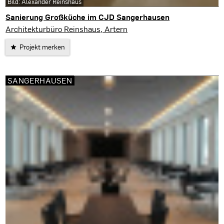
Bild: Alexander Reinshaus
Sanierung Großküche im CJD Sangerhausen
Sangerhausen
Architekturbüro Reinshaus, Artern
Projekt merken
SANGERHAUSEN