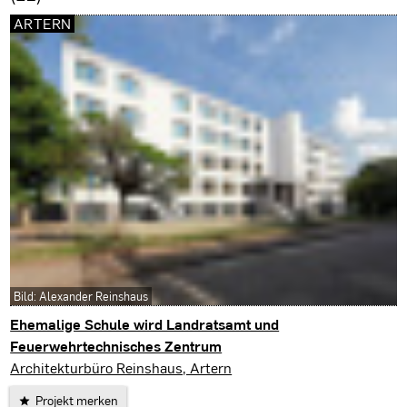
ARTERN
Bild: Alexander Reinshaus
Ehemalige Schule wird Landratsamt und
Feuerwehrtechnisches Zentrum
Artern
Architekturbüro Reinshaus, Artern
Projekt merken