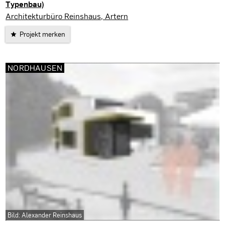
Typenbau)
Halle / Saale
Architekturbüro Reinshaus, Artern
Projekt merken
NORDHAUSEN
Bild: Alexander Reinshaus