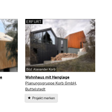
ERFURT
Bild: Alexander Korb
re
Wohnhaus mit Hanglage
Erfurt
Planungsgruppe Korb GmbH,
Buttelstedt
Projekt merken