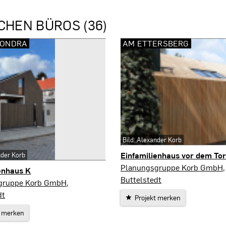
CHEN BÜROS (36)
ONDRA
AM ETTERSBERG
Bild: Alexander Korb
Einfamilienhaus vor dem To
nder Korb
Am Ettersberg
Planungsgruppe Korb GmbH,
enhaus K
Buttelstedt
dra
gruppe Korb GmbH,
dt
Projekt merken
t merken