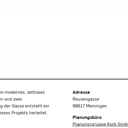
Projektdaten
ein modernes, zeitloses
Adresse
en und zwei
Reusengasse
 der Gasse entsteht ein
98617 Meiningen
eses Projekts herleitet.
Planungsbüro
Planungsgruppe Korb GmbH