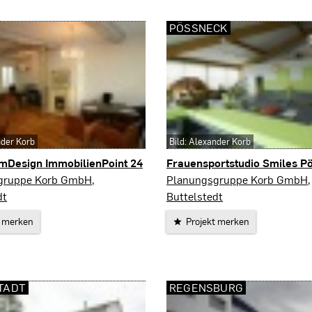
PÖSSNECK
nder Korb
Bild: Alexander Korb
mDesign ImmobilienPoint 24
Frauensportstudio Smiles P
Pößneck
gruppe Korb GmbH,
Planungsgruppe Korb GmbH,
dt
Buttelstedt
t merken
Projekt merken
TADT
REGENSBURG