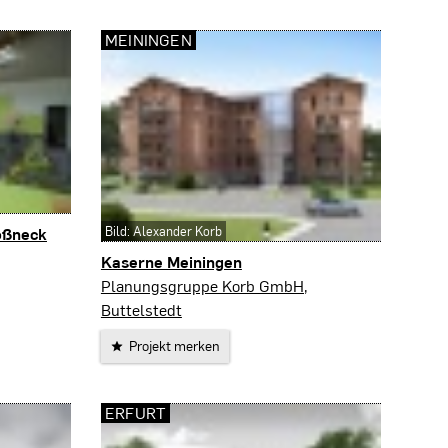
MEININGEN
Bild: Alexander Korb
ößneck
Kaserne Meiningen
Meiningen
Planungsgruppe Korb GmbH,
Buttelstedt
Projekt merken
ERFURT