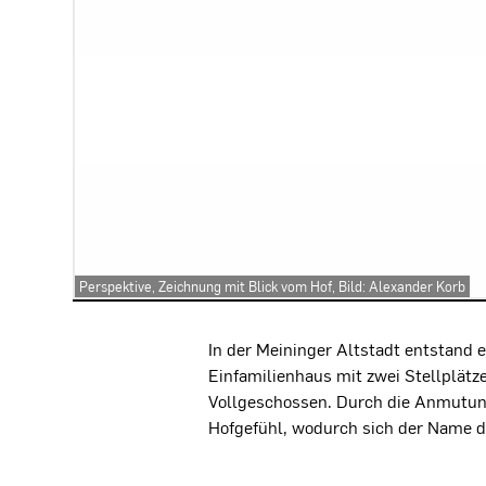
Perspektive, Zeichnung mit Blick vom Hof, Bild: Alexander Korb
Projektbeschreibung
In der Meininger Altstadt entstand 
Einfamilienhaus mit zwei Stellplätz
Vollgeschossen. Durch die Anmutung
Hofgefühl, wodurch sich der Name di