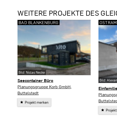
WEITERE PROJEKTE DES GLEI
BAD BLANKENBURG
OSTRAM
Bild: Niclas Necke
Seecontainer Büro
Bild: Alexa
Bad Blankenburg
Planungsgruppe Korb GmbH,
Einfamili
Buttelstedt
Ostramon
Planungs
Buttelste
Projekt merken
Projek