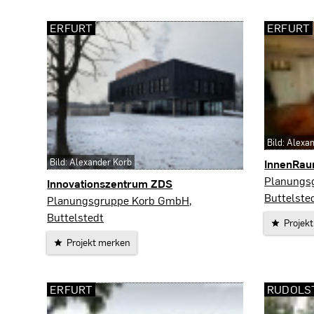
ERFURT
ERFURT
Bild: Alexa
Bild: Alexander Korb
InnenRau
Erfurt
Planungs
Innovationszentrum ZDS
Buttelste
Erfurt
Planungsgruppe Korb GmbH,
Buttelstedt
Projek
Projekt merken
ERFURT
RUDOLS