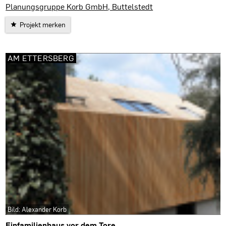
Ostramondra
Planungsgruppe Korb GmbH, Buttelstedt
Projekt merken
AM ETTERSBERG
Bild: Alexander Korb
Einfamilienhaus vor dem Tore