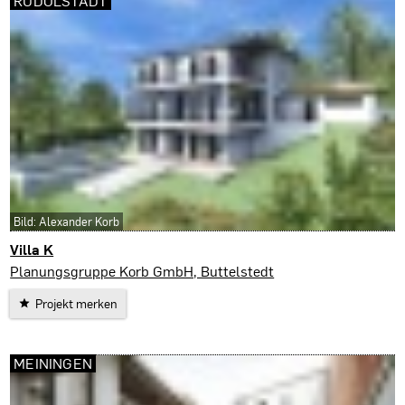
RUDOLSTADT
Bild: Alexander Korb
Villa K
Rudolstadt
Planungsgruppe Korb GmbH, Buttelstedt
Projekt merken
MEININGEN