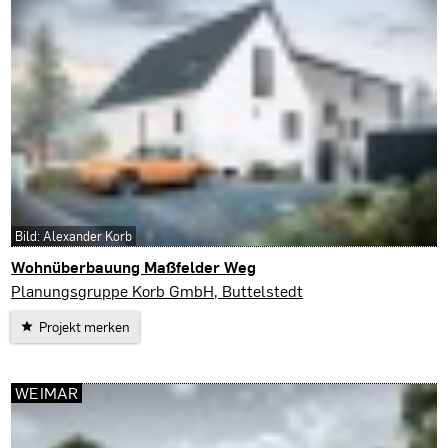
Bild: Alexander Korb
Wohnüberbauung Maßfelder Weg
Meiningen
Planungsgruppe Korb GmbH, Buttelstedt
Projekt merken
WEIMAR