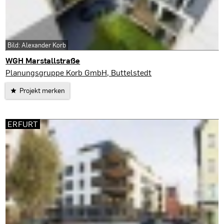
Bild: Alexander Korb
WGH Marstallstraße
Erfurt
Planungsgruppe Korb GmbH, Buttelstedt
Projekt merken
ERFURT