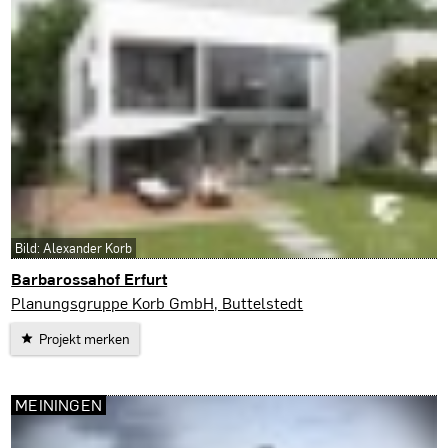
Bild: Alexander Korb
Barbarossahof Erfurt
Erfurt
Planungsgruppe Korb GmbH, Buttelstedt
Projekt merken
MEININGEN