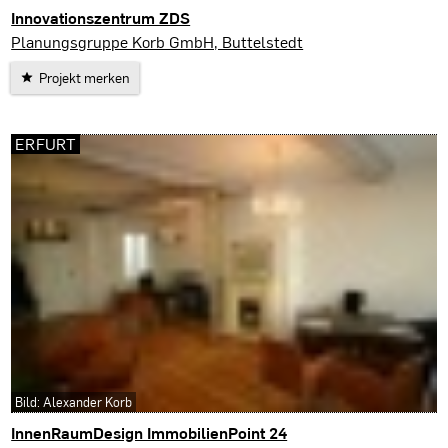
Innovationszentrum ZDS
Erfurt
Planungsgruppe Korb GmbH, Buttelstedt
Projekt merken
ERFURT
Bild: Alexander Korb
InnenRaumDesign ImmobilienPoint 24