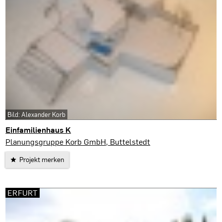
Bild: Alexander Korb
Einfamilienhaus K
Rudolstadt
Planungsgruppe Korb GmbH, Buttelstedt
Projekt merken
ERFURT