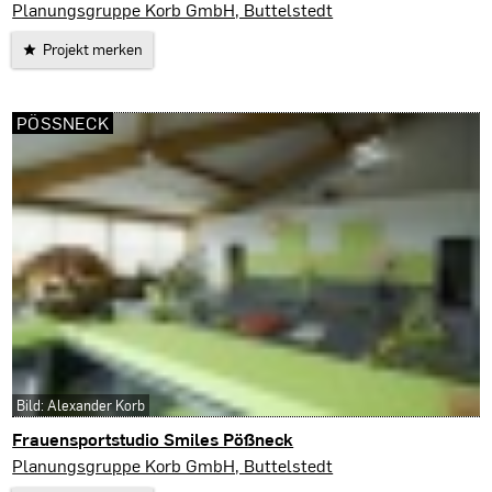
Erfurt
Planungsgruppe Korb GmbH, Buttelstedt
Projekt merken
PÖSSNECK
Bild: Alexander Korb
Frauensportstudio Smiles Pößneck
Pößneck
Planungsgruppe Korb GmbH, Buttelstedt