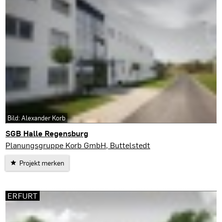
Bild: Alexander Korb
SGB Halle Regensburg
Regensburg
Planungsgruppe Korb GmbH, Buttelstedt
Projekt merken
ERFURT