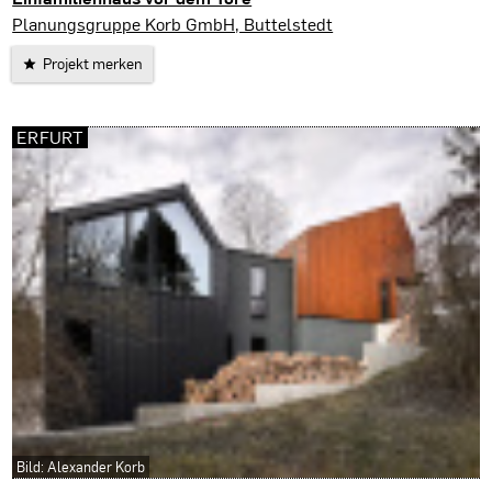
Am Ettersberg
Planungsgruppe Korb GmbH, Buttelstedt
Projekt merken
ERFURT
Bild: Alexander Korb