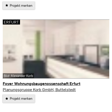
Projekt merken
ERFURT
Bild: Alexander Korb
Foyer Wohnungsbaugenossenschaft Erfurt
Erfurt
Planungsgruppe Korb GmbH, Buttelstedt
Projekt merken