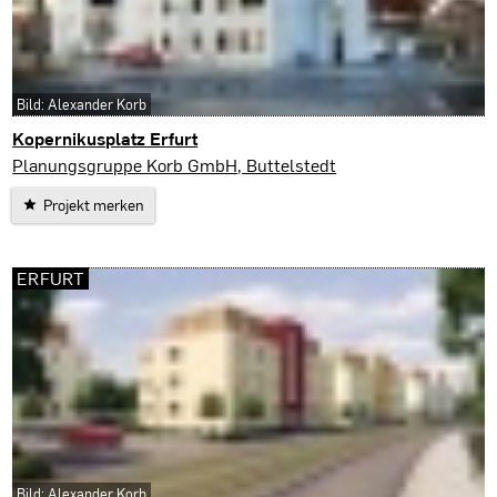
Bild: Alexander Korb
Kopernikusplatz Erfurt
Erfurt
Planungsgruppe Korb GmbH, Buttelstedt
Projekt merken
ERFURT
Bild: Alexander Korb