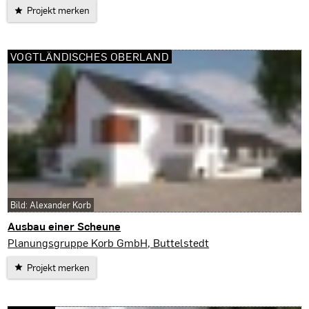
Projekt merken
VOGTLÄNDISCHES OBERLAND
Bild: Alexander Korb
Ausbau einer Scheune
Vogtländisches Oberland
Planungsgruppe Korb GmbH, Buttelstedt
Projekt merken