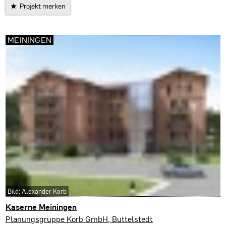
Projekt merken
MEININGEN
Bild: Alexander Korb
Kaserne Meiningen
Meiningen
Planungsgruppe Korb GmbH, Buttelstedt