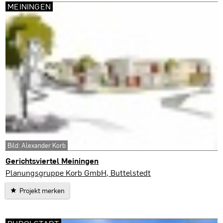
MEININGEN
Bild: Alexander Korb
Gerichtsviertel Meiningen
Meiningen
Planungsgruppe Korb GmbH, Buttelstedt
Projekt merken