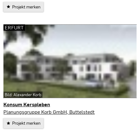
Projekt merken
ERFURT
Bild: Alexander Korb
Konsum Kerspleben
Erfurt
Planungsgruppe Korb GmbH, Buttelstedt
Projekt merken