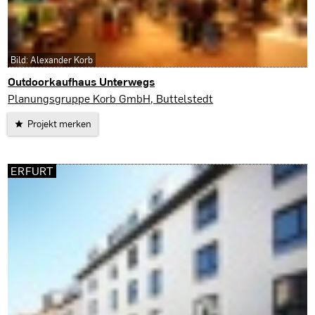
Bild: Alexander Korb
Outdoorkaufhaus Unterwegs
Erfurt
Planungsgruppe Korb GmbH, Buttelstedt
Projekt merken
ERFURT