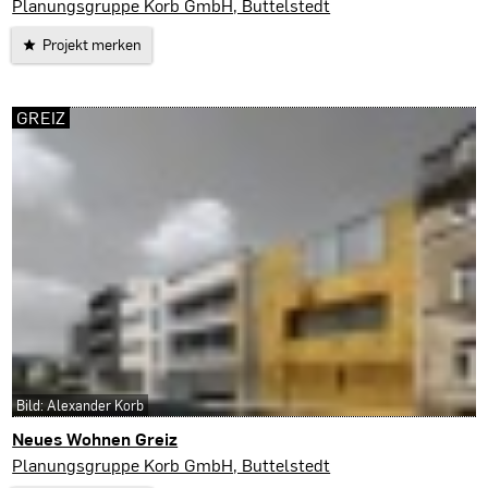
Erfurt
Planungsgruppe Korb GmbH, Buttelstedt
Projekt merken
GREIZ
Bild: Alexander Korb
Neues Wohnen Greiz
Greiz
Planungsgruppe Korb GmbH, Buttelstedt