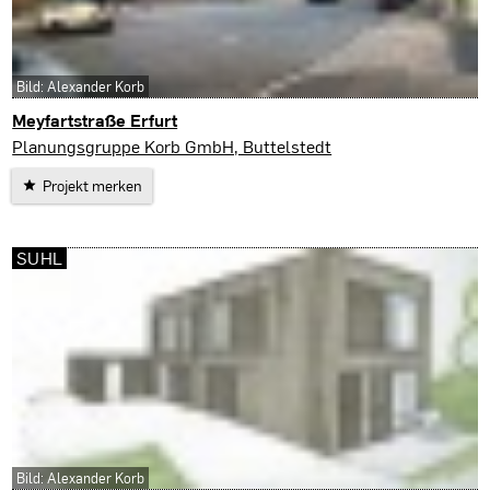
Bild: Alexander Korb
Meyfartstraße Erfurt
Erfurt
Planungsgruppe Korb GmbH, Buttelstedt
Projekt merken
SUHL
Bild: Alexander Korb