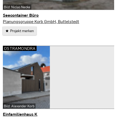
Bild: Niclas Necke
Seecontainer Büro
Bad Blankenburg
Planungsgruppe Korb GmbH, Buttelstedt
Projekt merken
OSTRAMONDRA
Bild: Alexander Korb
Einfamilienhaus K