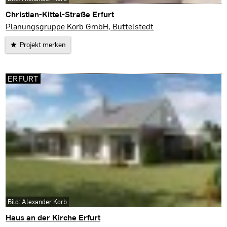
Christian-Kittel-Straße Erfurt
Erfurt
Planungsgruppe Korb GmbH, Buttelstedt
Projekt merken
ERFURT
Bild: Alexander Korb
Haus an der Kirche Erfurt