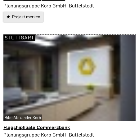
Erfurt
Planungsgruppe Korb GmbH, Buttelstedt
Projekt merken
STUTTGART
Bild: Alexander Korb
Flagshipfiliale Commerzbank
Stuttgart
Planungsgruppe Korb GmbH, Buttelstedt