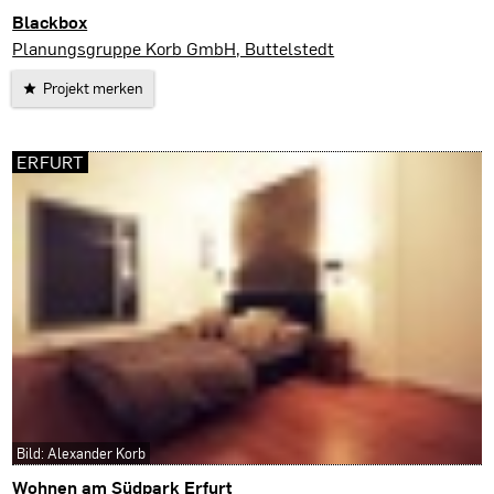
Blackbox
Suhl
Planungsgruppe Korb GmbH, Buttelstedt
Projekt merken
ERFURT
Bild: Alexander Korb
Wohnen am Südpark Erfurt