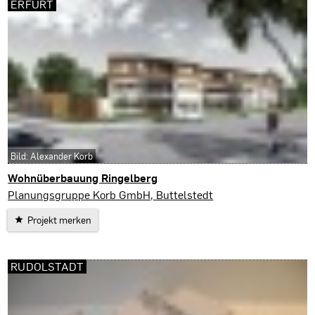
ERFURT
Bild: Alexander Korb
Wohnüberbauung Ringelberg
Erfurt
Planungsgruppe Korb GmbH, Buttelstedt
Projekt merken
RUDOLSTADT