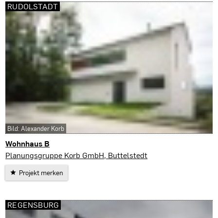
RUDOLSTADT
Bild: Alexander Korb
Wohnhaus B
Rudolstadt
Planungsgruppe Korb GmbH, Buttelstedt
Projekt merken
REGENSBURG