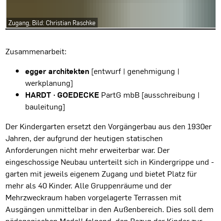
Zugang, Bild: Christian Raschke
Projektbeschreibung
Zusammenarbeit:
egger architekten
[entwurf | genehmigung |
werkplanung]
HARDT · GOEDECKE
PartG mbB [ausschreibung |
bauleitung]
Der Kindergarten ersetzt den Vorgängerbau aus den 1930er
Jahren, der aufgrund der heutigen statischen
Anforderungen nicht mehr erweiterbar war. Der
eingeschossige Neubau unterteilt sich in Kindergrippe und -
garten mit jeweils eigenem Zugang und bietet Platz für
mehr als 40 Kinder. Alle Gruppenräume und der
Mehrzweckraum haben vorgelagerte Terrassen mit
Ausgängen unmittelbar in den Außenbereich. Dies soll dem
pädagogischen Modell folgend, den Bezug der Kinder zur