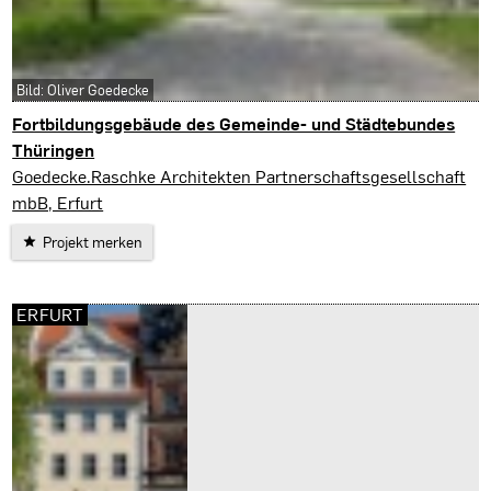
Bild: Oliver Goedecke
Fortbildungsgebäude des Gemeinde- und Städtebundes
Thüringen
Erfurt
Goedecke.Raschke Architekten Partnerschaftsgesellschaft
mbB, Erfurt
Projekt merken
ERFURT