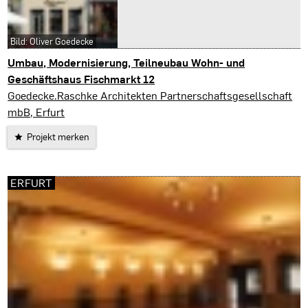
Bild: Oliver Goedecke
Umbau, Modernisierung, Teilneubau Wohn- und
Geschäftshaus Fischmarkt 12
Erfurt
Goedecke.Raschke Architekten Partnerschaftsgesellschaft
mbB, Erfurt
Projekt merken
ERFURT