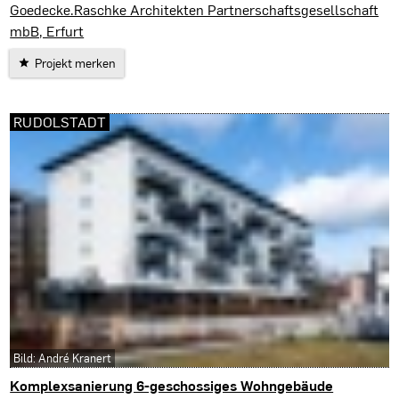
Erfurt
Goedecke.Raschke Architekten Partnerschaftsgesellschaft
mbB, Erfurt
Projekt merken
RUDOLSTADT
Bild: André Kranert
Komplexsanierung 6-geschossiges Wohngebäude