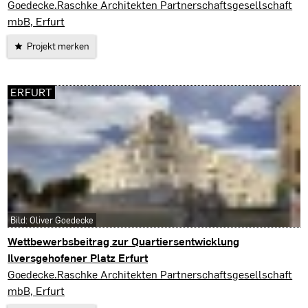
Erfurt
Goedecke.Raschke Architekten Partnerschaftsgesellschaft
mbB, Erfurt
Projekt merken
ERFURT
Bild: Oliver Goedecke
Wettbewerbsbeitrag zur Quartiersentwicklung
Ilversgehofener Platz Erfurt
Erfurt
Goedecke.Raschke Architekten Partnerschaftsgesellschaft
mbB, Erfurt