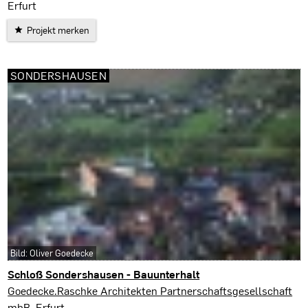
Erfurt
Projekt merken
SONDERSHAUSEN
Bild: Oliver Goedecke
Schloß Sondershausen - Bauunterhalt
Sondershausen
Goedecke.Raschke Architekten Partnerschaftsgesellschaft
mbB, Erfurt