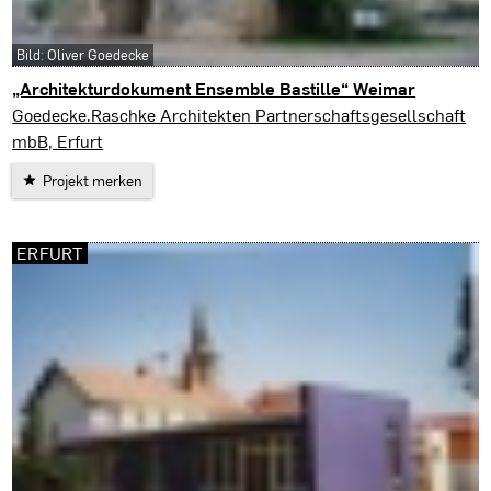
Bild: Oliver Goedecke
„Architekturdokument Ensemble Bastille“ Weimar
Weimar
Goedecke.Raschke Architekten Partnerschaftsgesellschaft
mbB, Erfurt
Projekt merken
ERFURT