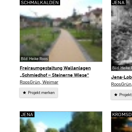
SCHMALKALDEN
JENA
Bild: Heike Roos
Freiraumgestaltung Wallanlagen
Bild: Heike
„Schmiedhof – Steinerne Wiese“
Jena-Lob
Schmalkalden
RoosGrün, Weimar
Jena
RoosGrün
Projekt merken
Projek
JENA
KROMSD