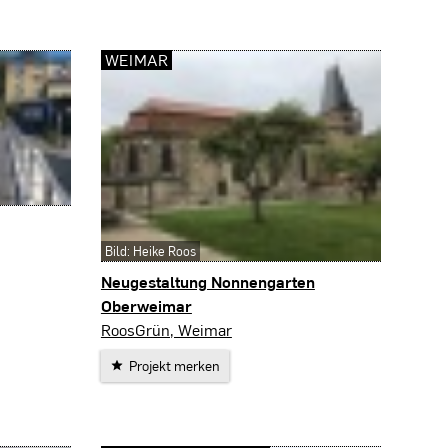
WEIMAR
Bild: Heike Roos
Neugestaltung Nonnengarten
Oberweimar
Weimar
RoosGrün, Weimar
Projekt merken