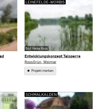
LEINEFELDE-WORBIS
Bild: Heike Roos
ad
Entwicklungskonzept Talsperre
Leinefelde-Worbis
RoosGrün, Weimar
Projekt merken
SCHMALKALDEN