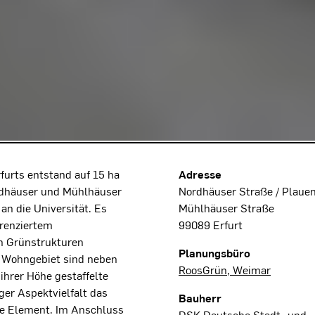
Projektdaten
urts entstand auf 15 ha
Adresse
rdhäuser und Mühlhäuser
Nordhäuser Straße / Plauen
n die Universität. Es
Mühlhäuser Straße
renziertem
99089 Erfurt
n Grünstrukturen
Planungsbüro
 Wohngebiet sind neben
RoosGrün, Weimar
ihrer Höhe gestaffelte
er Aspektvielfalt das
Bauherr
e Element. Im Anschluss
DSK Deutsche Stadt- und