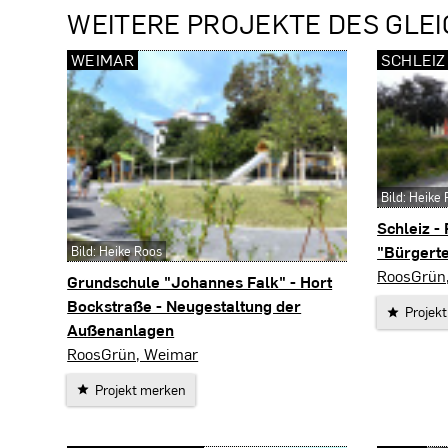
WEITERE PROJEKTE DES GLEI
WEIMAR
SCHLEIZ
Bild: Heike
Schleiz -
"Bürgerte
Bild: Heike Roos
Schleiz
RoosGrün
Grundschule "Johannes Falk" - Hort
Bockstraße - Neugestaltung der
Projek
Außenanlagen
Weimar
RoosGrün, Weimar
Projekt merken