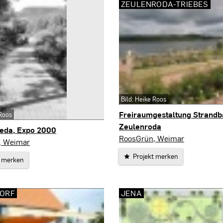
ZEULENRODA-TRIEBES
Bild: Heike Roos
Freiraumgestaltung Strandb
 Roos
Zeulenroda
eda, Expo 2000
Zeulenroda-Triebes
RoosGrün, Weimar
, Weimar
Projekt merken
t merken
ORF
JENA