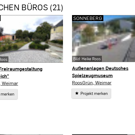
CHEN BÜROS (21)
SONNEBERG
Bild: Heike Roos
 Roos
Außenanlagen Deutsches
 Freiraumgestaltung
Spielzeugmuseum
ich"
Sonneberg
RoosGrün, Weimar
, Weimar
Projekt merken
t merken