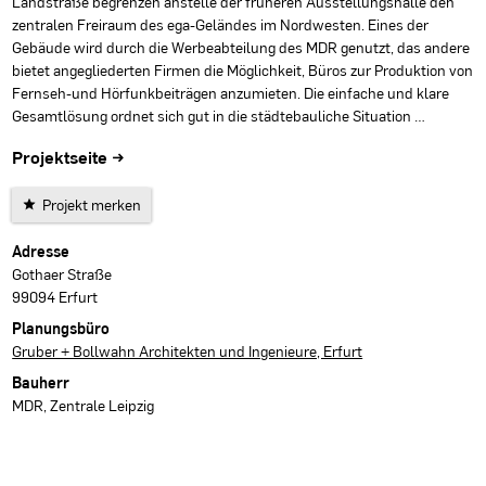
Landstraße begrenzen anstelle der früheren Ausstellungshalle den
zentralen Freiraum des ega-Geländes im Nordwesten. Eines der
Gebäude wird durch die Werbeabteilung des MDR genutzt, das andere
bietet angegliederten Firmen die Möglichkeit, Büros zur Produktion von
Fernseh-und Hörfunkbeiträgen anzumieten. Die einfache und klare
Gesamtlösung ordnet sich gut in die städtebauliche Situation …
Projektseite →
Projekt merken
Projektdaten
Adresse
Gothaer Straße
99094 Erfurt
Planungsbüro
Gruber + Bollwahn Architekten und Ingenieure, Erfurt
Bauherr
MDR, Zentrale Leipzig