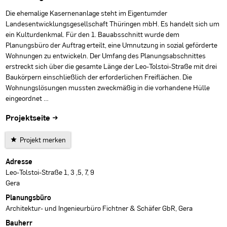
Die ehemalige Kasernenanlage steht im Eigentumder
Landesentwicklungsgesellschaft Thüringen mbH. Es handelt sich um
ein Kulturdenkmal. Für den 1. Bauabsschnitt wurde dem
Planungsbüro der Auftrag erteilt, eine Umnutzung in sozial geförderte
Wohnungen zu entwickeln. Der Umfang des Planungsabschnittes
erstreckt sich über die gesamte Länge der Leo-Tolstoi-Straße mit drei
Baukörpern einschließlich der erforderlichen Freiflächen. Die
Wohnungslösungen mussten zweckmäßig in die vorhandene Hülle
eingeordnet …
Projektseite →
Projekt merken
Projektdaten
Adresse
Leo-Tolstoi-Straße 1, 3 ,5, 7, 9
Gera
Planungsbüro
Architektur- und Ingenieurbüro Fichtner & Schäfer GbR, Gera
Bauherr