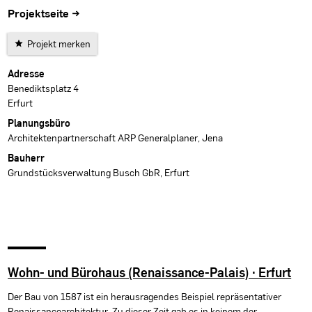
Projektseite →
Projekt merken
Projektdaten
Adresse
Benediktsplatz 4
Erfurt
Planungsbüro
Architektenpartnerschaft ARP Generalplaner, Jena
Bauherr
Grundstücksverwaltung Busch GbR, Erfurt
Wohn- und Bürohaus (Renaissance-Palais) · Erfurt
Der Bau von 1587 ist ein herausragendes Beispiel repräsentativer
Renaissancearchitektur. Zu dieser Zeit gab es in keinem der