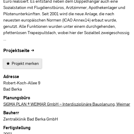
Euro realisiert. Es entstand neben dem Doppelhangar auch eine
Sozialstation mit Flugdienstbüros, Arztzimmer, Apothekenlager und
Pilotenunterkünften. Seit 2001 wird die neue Anlage, die nach
neuesten europäischen Normen (ICAO Annex14) erbaut wurde,
genutzt. Alle Funktionen wurden unter einem durchgehenden,
pfettenlosen Trapezpultdach, wobei hier der Sozialteil zweigeschossig
…
Projektseite →
Projekt merken
Projektdaten
Adresse
Robert-Koch-Allee 9
Bad Berka
Planungsbüro
SIGMA PLAN ® WEIMAR GmbH – Interdisziplinäre Bauplanung, Weimar
Bauherr
Zentralklinik Bad Berka GmbH
Fertigstellung
2001