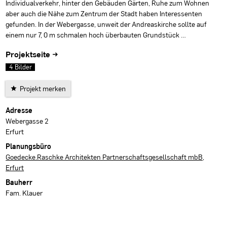
Individualverkehr, hinter den Gebäuden Gärten, Ruhe zum Wohnen
aber auch die Nähe zum Zentrum der Stadt haben Interessenten
gefunden. In der Webergasse, unweit der Andreaskirche sollte auf
einem nur 7, 0 m schmalen hoch überbauten Grundstück …
Projektseite →
4 Bilder
Projekt merken
Projektdaten
Adresse
Webergasse 2
Erfurt
Planungsbüro
Goedecke.Raschke Architekten Partnerschaftsgesellschaft mbB,
Erfurt
Bauherr
Fam. Klauer