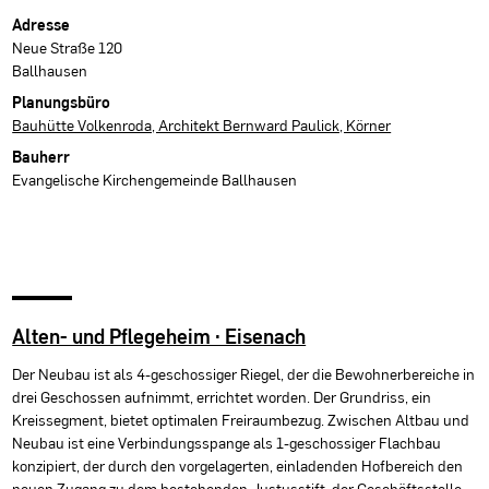
Projektdaten
Adresse
Neue Straße 120
Ballhausen
Planungsbüro
Bauhütte Volkenroda, Architekt Bernward Paulick, Körner
Bauherr
Evangelische Kirchengemeinde Ballhausen
Alten- und Pflegeheim · Eisenach
Der Neubau ist als 4-geschossiger Riegel, der die Bewohnerbereiche in
drei Geschossen aufnimmt, errichtet worden. Der Grundriss, ein
Kreissegment, bietet optimalen Freiraumbezug. Zwischen Altbau und
Neubau ist eine Verbindungsspange als 1-geschossiger Flachbau
konzipiert, der durch den vorgelagerten, einladenden Hofbereich den
neuen Zugang zu dem bestehenden Justusstift, der Geschäftsstelle