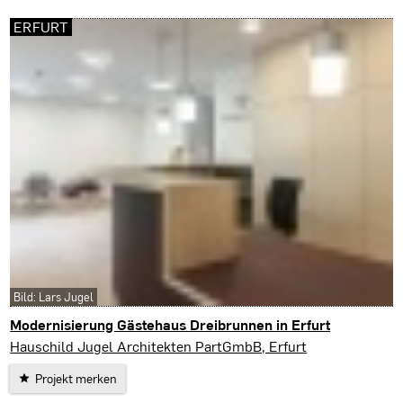
ERFURT
Bild: Lars Jugel
Modernisierung Gästehaus Dreibrunnen in Erfurt
Erfurt
Hauschild Jugel Architekten PartGmbB, Erfurt
Projekt merken