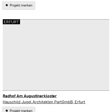
Projekt merken
ERFURT
Radhof Am Augustinerkloster
Erfurt
Hauschild Jugel Architekten PartGmbB, Erfurt
Projekt merken