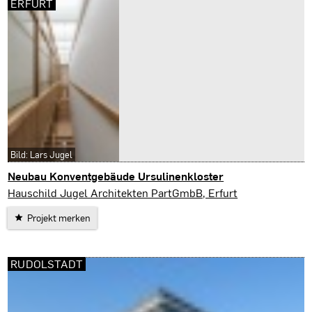
ERFURT
Bild: Lars Jugel
Neubau Konventgebäude Ursulinenkloster
Erfurt
Hauschild Jugel Architekten PartGmbB, Erfurt
Projekt merken
RUDOLSTADT