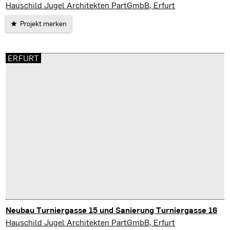
Greußen
Hauschild Jugel Architekten PartGmbB, Erfurt
Projekt merken
ERFURT
Neubau Turniergasse 15 und Sanierung Turniergasse 16
Erfurt
Hauschild Jugel Architekten PartGmbB, Erfurt