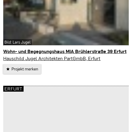
Bild: Lars Jugel
Wohn- und Begegnungshaus MIA Brühlerstraße 39 Erfurt
Erfurt
Hauschild Jugel Architekten PartGmbB, Erfurt
Projekt merken
ERFURT