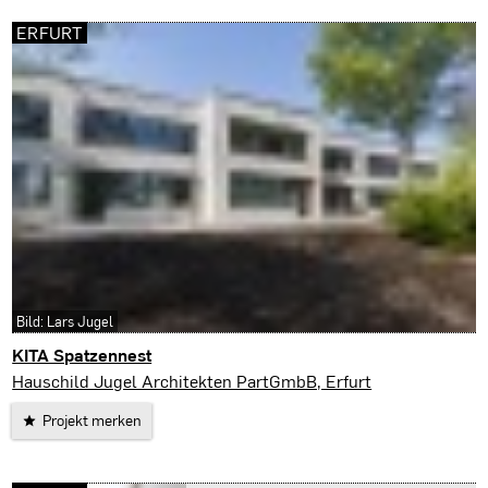
ERFURT
Bild: Lars Jugel
KITA Spatzennest
Erfurt
Hauschild Jugel Architekten PartGmbB, Erfurt
Projekt merken