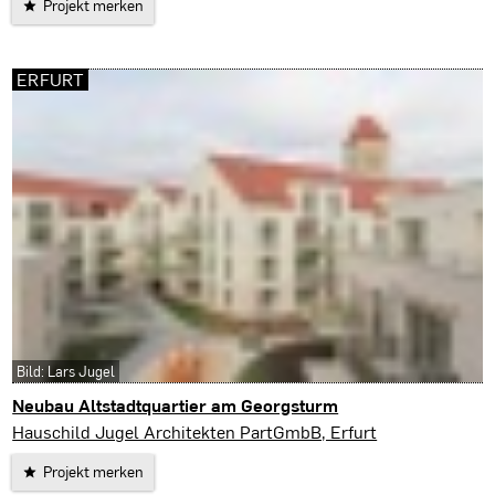
Projekt merken
ERFURT
Bild: Lars Jugel
Neubau Altstadtquartier am Georgsturm
Erfurt
Hauschild Jugel Architekten PartGmbB, Erfurt
Projekt merken