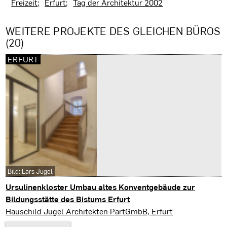
Freizeit
Erfurt
Tag der Architektur 2002
WEITERE PROJEKTE DES GLEICHEN BÜROS
(20)
ERFURT
Bild: Lars Jugel
Ursulinenkloster Umbau altes Konventgebäude zur
Bildungsstätte des Bistums Erfurt
Erfurt
Hauschild Jugel Architekten PartGmbB, Erfurt