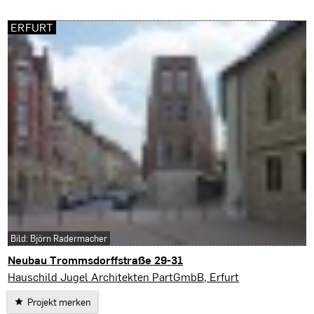
ERFURT
Bild: Björn Radermacher
Neubau Trommsdorffstraße 29-31
Erfurt
Hauschild Jugel Architekten PartGmbB, Erfurt
Projekt merken