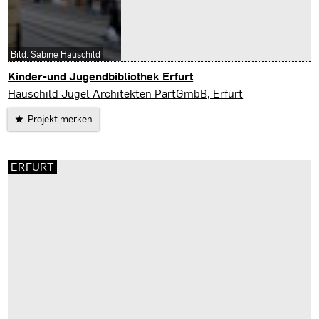
Bild: Sabine Hauschild
Kinder-und Jugendbibliothek Erfurt
Erfurt
Hauschild Jugel Architekten PartGmbB, Erfurt
Projekt merken
ERFURT