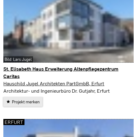
Bild: Lars Jugel
St. Elisabeth Haus Erweiterung Altenpflegezentrum
Caritas
Rudolstadt
Hauschild Jugel Architekten PartGmbB, Erfurt
Architektur- und Ingenieurbüro Dr. Gutjahr, Erfurt
Projekt merken
ERFURT