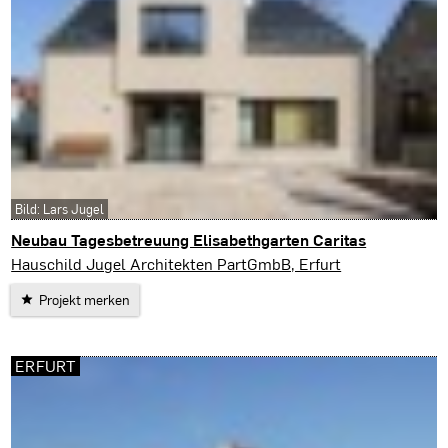
Bild: Lars Jugel
Neubau Tagesbetreuung Elisabethgarten Caritas
Erfurt
Hauschild Jugel Architekten PartGmbB, Erfurt
Projekt merken
ERFURT