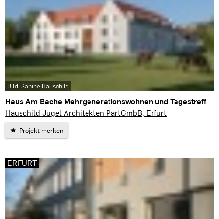
Bild: Sabine Hauschild
Haus Am Bache Mehrgenerationswohnen und Tagestreff
Erfurt
Hauschild Jugel Architekten PartGmbB, Erfurt
Projekt merken
ERFURT