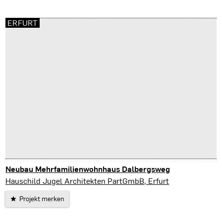
ERFURT
Neubau Mehrfamilienwohnhaus Dalbergsweg
Erfurt
Hauschild Jugel Architekten PartGmbB, Erfurt
Projekt merken