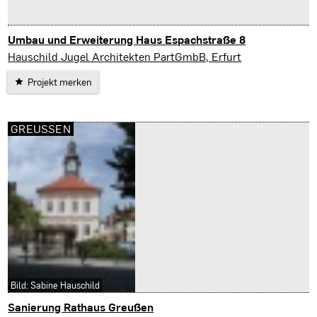
Umbau und Erweiterung Haus Espachstraße 8
Erfurt
Hauschild Jugel Architekten PartGmbB, Erfurt
Projekt merken
GREUSSEN
Bild: Sabine Hauschild
Sanierung Rathaus Greußen