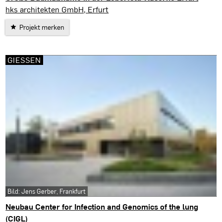
Erfurt
hks architekten GmbH, Erfurt
Projekt merken
GIESSEN
Bild: Jens Gerber, Frankfurt
Neubau Center for Infection and Genomics of the lung
(CIGL)