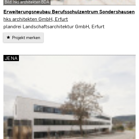
Bild: hks architekten BDA
Erweiterungsneubau Berufsschulzentrum Sondershausen
Sondershausen
hks architekten GmbH, Erfurt
plandrei Landschaftsarchitektur GmbH, Erfurt
Projekt merken
JENA