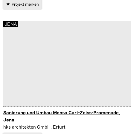
Projekt merken
JENA
Sanierung und Umbau Mensa Carl-Zeiss-Promenade,
Jena
Jena
hks architekten GmbH, Erfurt