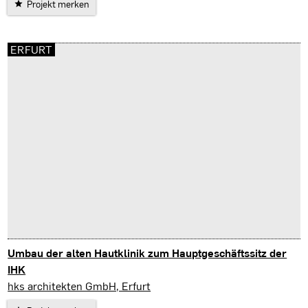
Projekt merken
ERFURT
Umbau der alten Hautklinik zum Hauptgeschäftssitz der
IHK
Erfurt
hks architekten GmbH, Erfurt