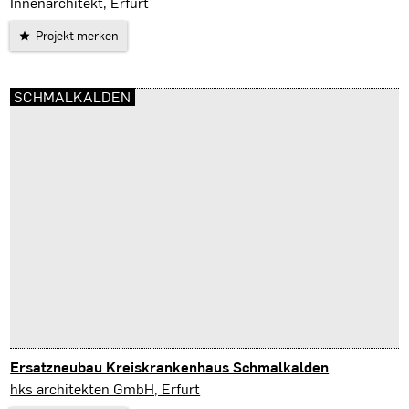
Innenarchitekt, Erfurt
Projekt merken
SCHMALKALDEN
Ersatzneubau Kreiskrankenhaus Schmalkalden
Schmalkalden
hks architekten GmbH, Erfurt