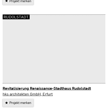
Projekt merken
RUDOLSTADT
Revitalisierung Renaissance-Stadthaus Rudolstadt
Rudolstadt
hks architekten GmbH, Erfurt
Projekt merken