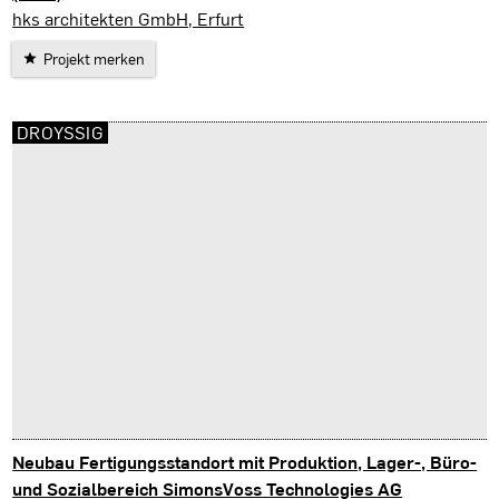
Gießen
hks architekten GmbH, Erfurt
Projekt merken
DROYSSIG
Neubau Fertigungsstandort mit Produktion, Lager-, Büro-
und Sozialbereich SimonsVoss Technologies AG