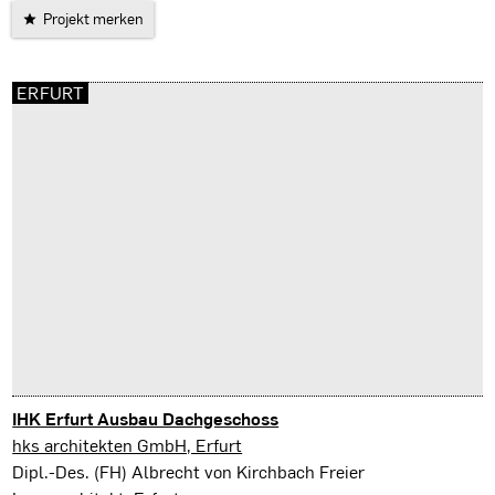
Projekt merken
ERFURT
IHK Erfurt Ausbau Dachgeschoss
Erfurt
hks architekten GmbH, Erfurt
Dipl.-Des. (FH) Albrecht von Kirchbach Freier