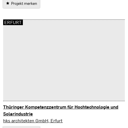
Projekt merken
ERFURT
Thüringer Kompetenzzentrum für Hochtechnologie und
Solarindustrie
Erfurt
hks architekten GmbH, Erfurt