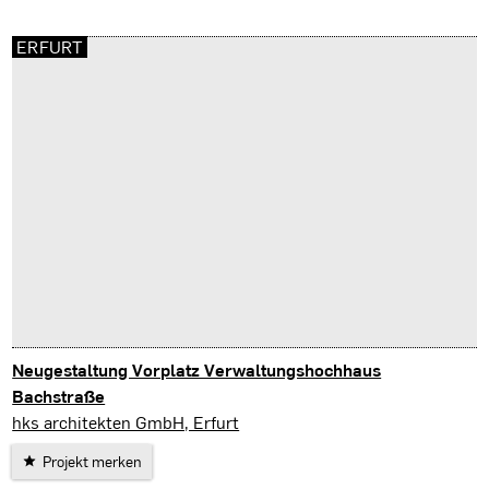
ERFURT
Neugestaltung Vorplatz Verwaltungshochhaus
Bachstraße
Erfurt
hks architekten GmbH, Erfurt
Projekt merken