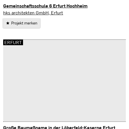
Gemeinschaftsschule 6 Erfurt Hochheim
Erfurt
hks architekten GmbH, Erfurt
Projekt merken
ERFURT
Große Baumaßname in der Löberfeld-Kaserne Erfurt