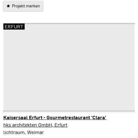
Projekt merken
ERFURT
Kaisersaal Erfurt - Gourmetrestaurant 'Clara'
Erfurt
hks architekten GmbH, Erfurt
lichtraum, Weimar