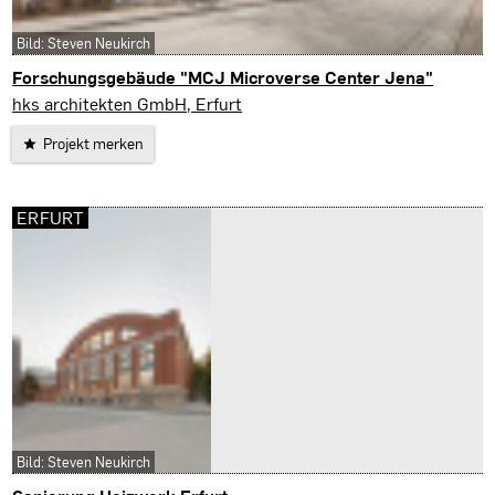
Bild: Steven Neukirch
Forschungsgebäude "MCJ Microverse Center Jena"
Jena
hks architekten GmbH, Erfurt
Projekt merken
ERFURT
Bild: Steven Neukirch