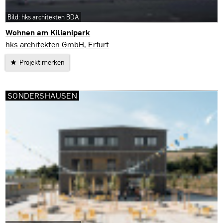
Bild: hks architekten BDA
Wohnen am Kilianipark
Erfurt
hks architekten GmbH, Erfurt
Projekt merken
SONDERSHAUSEN