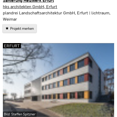
Sanierung Heizwerk Erfurt
Erfurt
hks architekten GmbH, Erfurt
plandrei Landschaftsarchitektur GmbH, Erfurt | lichtraum,
Weimar
Projekt merken
ERFURT
Bild: Steffen Spitzner