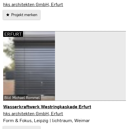
Droyßig
hks architekten GmbH, Erfurt
Projekt merken
ERFURT
Bild: Michael Rommel
Wasserkraftwerk Westringkaskade Erfurt
Erfurt
hks architekten GmbH, Erfurt
Form & Fokus, Leipzig | lichtraum, Weimar