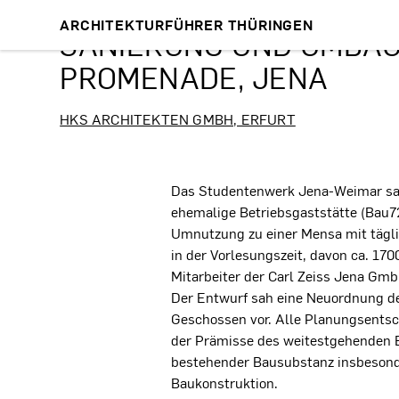
ARCHITEKTURFÜHRER THÜRINGEN
SANIERUNG UND UMBAU
PROMENADE, JENA
HKS ARCHITEKTEN GMBH, ERFURT
Projektbeschreibung
Das Studentenwerk Jena-Weimar san
ehemalige Betriebsgaststätte (Bau72
Umnutzung zu einer Mensa mit tägl
in der Vorlesungszeit, davon ca. 1
Mitarbeiter der Carl Zeiss Jena Gmb
Der Entwurf sah eine Neuordnung de
Geschossen vor. Alle Planungsentsc
der Prämisse des weitestgehenden E
bestehender Bausubstanz insbesonde
Baukonstruktion.