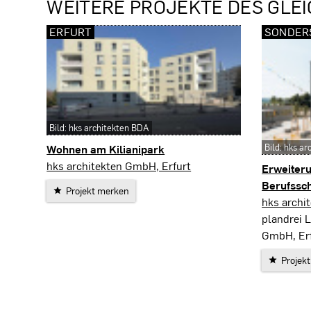
WEITERE PROJEKTE DES GLEI
ERFURT
SONDER
Bild: hks architekten BDA
Wohnen am Kilianipark
Bild: hks a
Erfurt
hks architekten GmbH, Erfurt
Erweiter
Berufssc
Projekt merken
Sondersh
hks archi
plandrei 
GmbH, Er
Projek