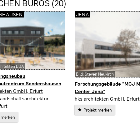
CHEN BÜROS (20)
SHAUSEN
JENA
rchitekten BDA
Bild: Steven Neukirch
ungsneubau
hulzentrum Sondershausen
Forschungsgebäude "MCJ M
ausen
tekten GmbH, Erfurt
Center Jena"
Landschaftsarchitektur
Jena
hks architekten GmbH, Erfurt
furt
Projekt merken
t merken