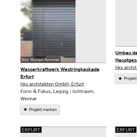
Umbau der
Hauptgesc
Bild: Michael Rommel
Erfurt
hks archi
Wasserkraftwerk Westringkaskade
Erfurt
Projek
Erfurt
hks architekten GmbH, Erfurt
Form & Fokus, Leipzig | lichtraum,
Weimar
Projekt merken
ERFURT
ERFURT