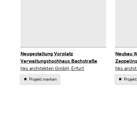
Neugestaltung Vorplatz
Neubau 
Verwaltungshochhaus Bachstraße
Zeppelins
Erfurt
Erfurt
hks architekten GmbH, Erfurt
hks archi
Projekt merken
Projek