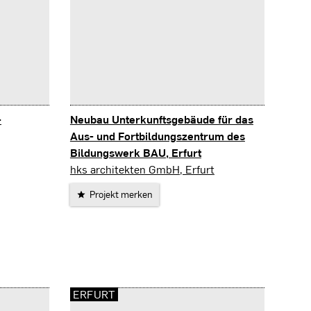
-
Neubau Unterkunftsgebäude für das
Aus- und Fortbildungszentrum des
Bildungswerk BAU, Erfurt
Erfurt
hks architekten GmbH, Erfurt
Projekt merken
ERFURT