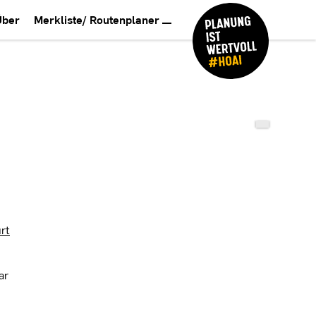
Über
Merkliste/ Routenplaner
rt
ar