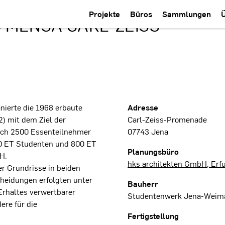
Projekte
Büros
Sammlungen
 MENSA CARL-ZEISS-
Projektdaten
ierte die 1968 erbaute
Adresse
) mit dem Ziel der
Carl-Zeiss-Promenade
ich 2500 Essenteilnehmer
07743 Jena
700 ET Studenten und 800 ET
Planungsbüro
H.
hks architekten GmbH, Erfu
r Grundrisse in beiden
heidungen erfolgten unter
Bauherr
rhaltes verwertbarer
Studentenwerk Jena-Weim
re für die
Fertigstellung