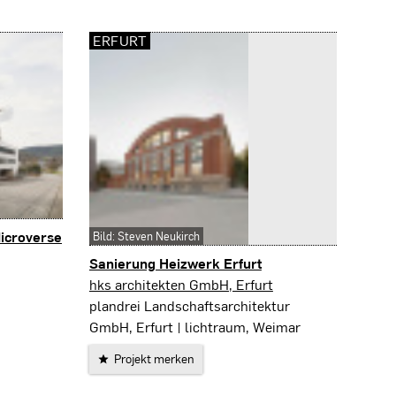
ERFURT
icroverse
Bild: Steven Neukirch
Sanierung Heizwerk Erfurt
Erfurt
hks architekten GmbH, Erfurt
plandrei Landschaftsarchitektur
GmbH, Erfurt | lichtraum, Weimar
Projekt merken