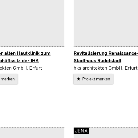
 alten Hautklinik zum
Revitalisierung Renaissance
häftssitz der IHK
Stadthaus Rudolstadt
Rudolstadt
tekten GmbH, Erfurt
hks architekten GmbH, Erfurt
t merken
Projekt merken
JENA