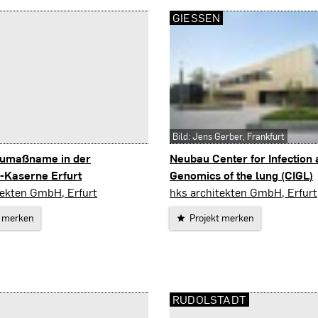
GIESSEN
Bild: Jens Gerber, Frankfurt
umaßname in der
Neubau Center for Infection
-Kaserne Erfurt
Genomics of the lung (CIGL)
Gießen
tekten GmbH, Erfurt
hks architekten GmbH, Erfurt
t merken
Projekt merken
RUDOLSTADT