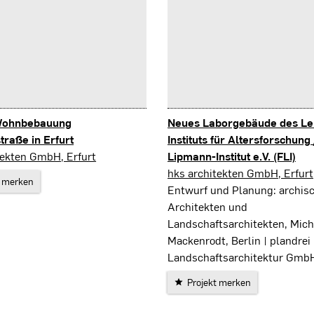
Wohnbebauung
Neues Laborgebäude des Lei
traße in Erfurt
Instituts für Altersforschung 
tekten GmbH, Erfurt
Lipmann-Institut e.V. (FLI)
Jena
hks architekten GmbH, Erfurt
t merken
Entwurf und Planung: archis
Architekten und
Landschaftsarchitekten, Mich
Mackenrodt, Berlin | plandrei
Landschaftsarchitektur GmbH
Projekt merken