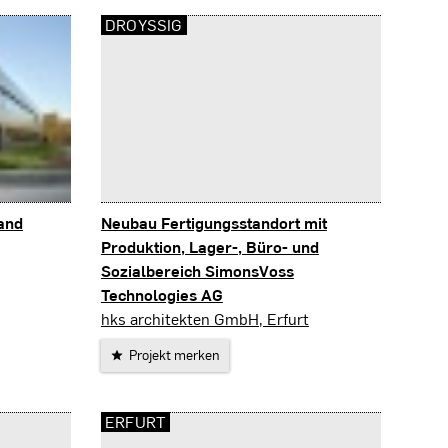
DROYSSIG
 and
Neubau Fertigungsstandort mit
Produktion, Lager-, Büro- und
Sozialbereich SimonsVoss
Technologies AG
Droyßig
hks architekten GmbH, Erfurt
Projekt merken
ERFURT