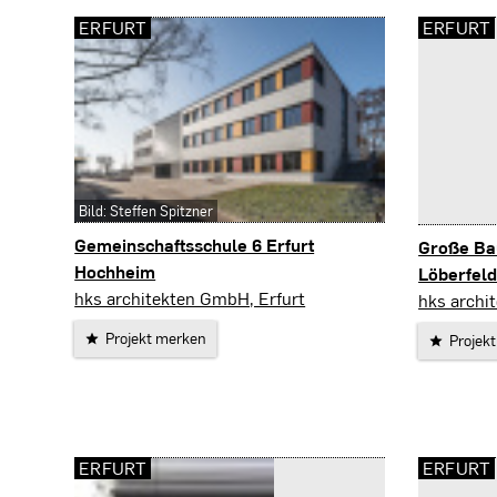
ERFURT
ERFURT
Bild: Steffen Spitzner
Gemeinschaftsschule 6 Erfurt
Große Ba
Hochheim
Löberfeld
Erfurt
hks architekten GmbH, Erfurt
Erfurt
hks archi
Projekt merken
Projek
ERFURT
ERFURT