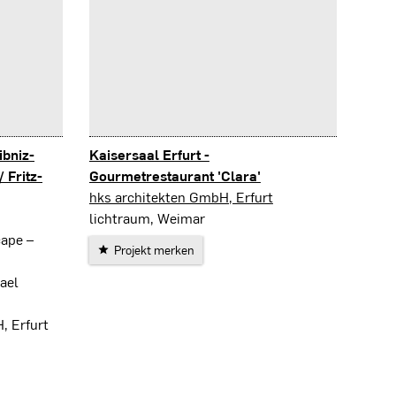
bniz-
Kaisersaal Erfurt -
/ Fritz-
Gourmetrestaurant 'Clara'
Erfurt
hks architekten GmbH, Erfurt
lichtraum, Weimar
cape –
Projekt merken
ael
, Erfurt