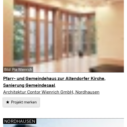
Bild: Pia Wienrich
Pfarr- und Gemeindehaus zur Altendorfer Kirche,
Sanierung Gemeindesaal
Nordhausen
Architektur Contor Wienrich GmbH, Nordhausen
Projekt merken
NORDHAUSEN