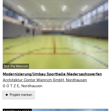
Bild: Pia Wienrich
Modernisierung/Umbau Sporthalle Niedersachswerfen
Harztor
Architektur Contor Wienrich GmbH, Nordhausen
G Ö T Z E, Nordhausen
Projekt merken