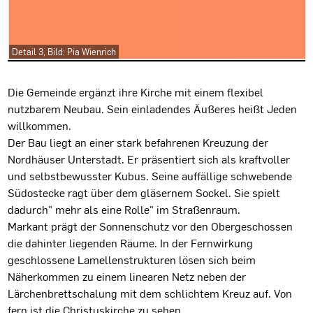
Detail 3, Bild: Pia Wienrich
Projektbeschreibung
Die Gemeinde ergänzt ihre Kirche mit einem flexibel
nutzbarem Neubau. Sein einladendes Äußeres heißt Jeden
willkommen.
Der Bau liegt an einer stark befahrenen Kreuzung der
Nordhäuser Unterstadt. Er präsentiert sich als kraftvoller
und selbstbewusster Kubus. Seine auffällige schwebende
Südostecke ragt über dem gläsernem Sockel. Sie spielt
dadurch" mehr als eine Rolle" im Straßenraum.
Markant prägt der Sonnenschutz vor den Obergeschossen
die dahinter liegenden Räume. In der Fernwirkung
geschlossene Lamellenstrukturen lösen sich beim
Näherkommen zu einem linearen Netz neben der
Lärchenbrettschalung mit dem schlichtem Kreuz auf. Von
fern ist die Christuskirche zu sehen.