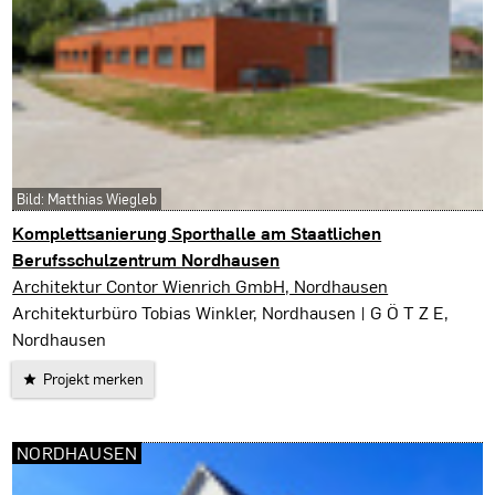
Bild: Matthias Wiegleb
Komplettsanierung Sporthalle am Staatlichen
Berufsschulzentrum Nordhausen
Nordhausen
Architektur Contor Wienrich GmbH, Nordhausen
Architekturbüro Tobias Winkler, Nordhausen | G Ö T Z E,
Nordhausen
Projekt merken
NORDHAUSEN