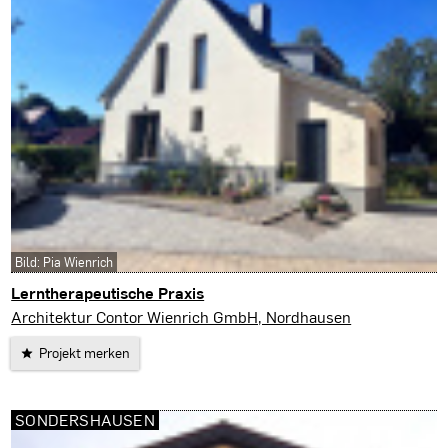
Bild: Pia Wienrich
Lerntherapeutische Praxis
Nordhausen
Architektur Contor Wienrich GmbH, Nordhausen
Projekt merken
SONDERSHAUSEN