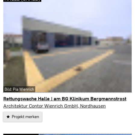
Bild: Pia Wienrich
Rettungswache Halle | am BG Klinikum Bergmannstrost
Halle (Saale)
Architektur Contor Wienrich GmbH, Nordhausen
Projekt merken