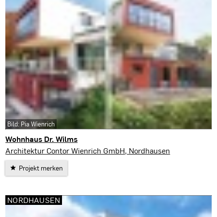
Bild: Pia Wienrich
Wohnhaus Dr. Wilms
Nordhausen
Architektur Contor Wienrich GmbH, Nordhausen
Projekt merken
NORDHAUSEN