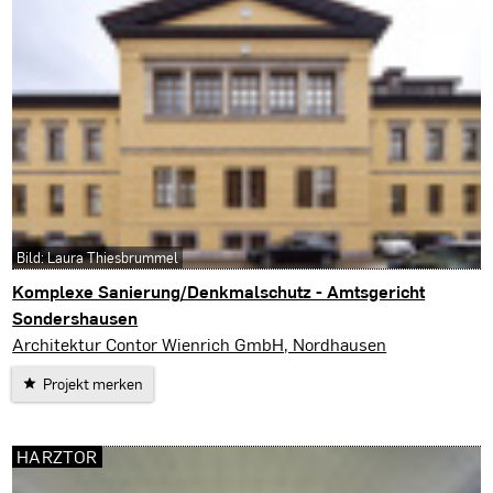
Bild: Laura Thiesbrummel
Komplexe Sanierung/Denkmalschutz - Amtsgericht
Sondershausen
Sondershausen
Architektur Contor Wienrich GmbH, Nordhausen
Projekt merken
HARZTOR