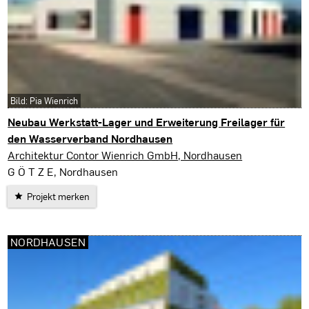
Bild: Pia Wienrich
Neubau Werkstatt-Lager und Erweiterung Freilager für
den Wasserverband Nordhausen
Nordhausen
Architektur Contor Wienrich GmbH, Nordhausen
G Ö T Z E, Nordhausen
Projekt merken
NORDHAUSEN