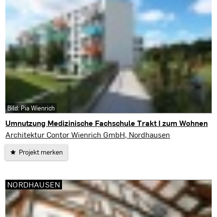
Bild: Pia Wienrich
Umnutzung Medizinische Fachschule Trakt I zum Wohnen
Nordhausen
Architektur Contor Wienrich GmbH, Nordhausen
Projekt merken
NORDHAUSEN