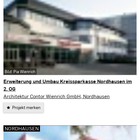
Bild: Pia Wienrich
Erweiterung und Umbau Kreissparkasse Nordhausen im
2. OG
Nordhausen
Architektur Contor Wienrich GmbH, Nordhausen
Projekt merken
NORDHAUSEN