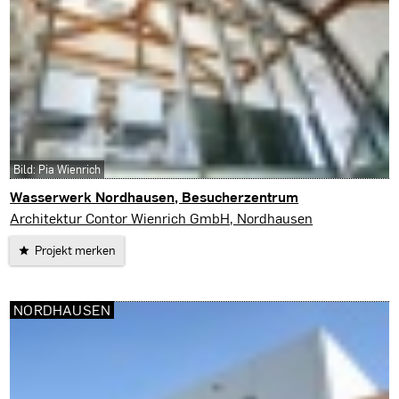
Bild: Pia Wienrich
Wasserwerk Nordhausen, Besucherzentrum
Nordhausen
Architektur Contor Wienrich GmbH, Nordhausen
Projekt merken
NORDHAUSEN