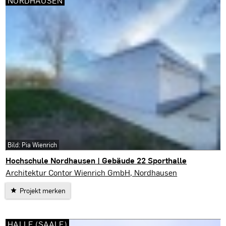
NORDHAUSEN
Bild: Pia Wienrich
Hochschule Nordhausen | Gebäude 22 Sporthalle
Nordhausen
Architektur Contor Wienrich GmbH, Nordhausen
Projekt merken
HALLE (SAALE)