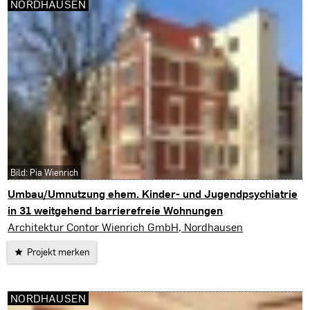
NORDHAUSEN
Bild: Pia Wienrich
Umbau/Umnutzung ehem. Kinder- und Jugendpsychiatrie
in 31 weitgehend barrierefreie Wohnungen
Nordhausen
Architektur Contor Wienrich GmbH, Nordhausen
Projekt merken
NORDHAUSEN