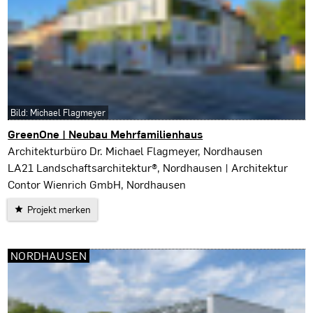
Bild: Michael Flagmeyer
GreenOne | Neubau Mehrfamilienhaus
Nordhausen
Architekturbüro Dr. Michael Flagmeyer, Nordhausen
LA21 Landschaftsarchitektur®, Nordhausen | Architektur
Contor Wienrich GmbH, Nordhausen
Projekt merken
NORDHAUSEN