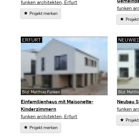
Gemeinde
Erfurt
funken architekten, Erfurt
Arnstadt
funken arc
Projekt merken
Projek
ERFURT
NEUWIE
Bild: Matthias Funken
Bild: Matth
Einfamilienhaus mit Maisonette-
Neubau S
Neuwied/
Kinderzimmern
funken arc
Erfurt
funken architekten, Erfurt
Projek
Projekt merken