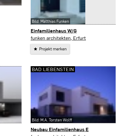
Bild: Matthias Funken
Einfamilienhaus W/G
Erfurt
funken architekten, Erfurt
Projekt merken
BAD LIEBENSTEIN
Bild: M.A. Torsten Wolff
Neubau Einfamilienhaus E