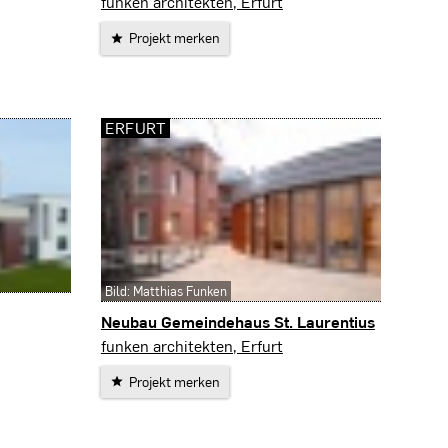
Bad Liebenstein
funken architekten, Erfurt
Projekt merken
ERFURT
Bild: Matthias Funken
Neubau Gemeindehaus St. Laurentius
Erfurt
funken architekten, Erfurt
Projekt merken