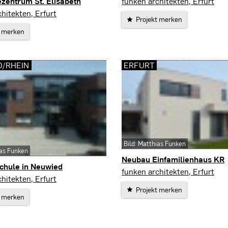
Arnstadt
zentrum St. Elisabeth
funken architekten, Erfurt
hitekten, Erfurt
Projekt merken
t merken
D/RHEIN
ERFURT
Bild: Matthias Funken
ias Funken
Neubau Einfamilienhaus KR
chule in Neuwied
Erfurt
funken architekten, Erfurt
Rhein
hitekten, Erfurt
Projekt merken
t merken