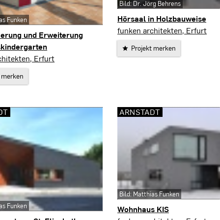
Bild: Dr. Jörg Behrens
Hörsaal in Holzbauweise
ias Funken
Erfurt
funken architekten, Erfurt
ierung und Erweiterung
kindergarten
Projekt merken
hitekten, Erfurt
t merken
DT
ARNSTADT
Bild: Matthias Funken
ias Funken
Wohnhaus KIS