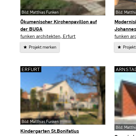
Bild: Matthias Funken
Bild: Matth
Ökumenischer Kirchenpavillon auf
Modernis
der BUGA
Johannes
Erfurt
Erfurt
funken architekten, Erfurt
funken arc
Projekt merken
Projek
ERFURT
ARNSTA
Bild: Matthias Funken
Bild: Matth
Kindergarten St.Bonifatius