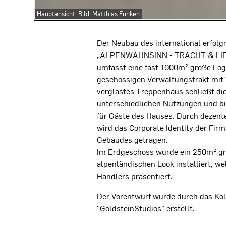
Hauptansicht, Bild: Matthias Funken
Projektbeschreibung
Der Neubau des international erfolg
„ALPENWAHNSINN - TRACHT & LIFE
umfasst eine fast 1000m² große Logi
geschossigen Verwaltungstrakt mit 
verglastes Treppenhaus schließt di
unterschiedlichen Nutzungen und bi
für Gäste des Hauses. Durch dezent
wird das Corporate Identity der Fir
Gebäudes getragen.
Im Erdgeschoss wurde ein 250m² g
alpenländischen Look installiert, we
Händlers präsentiert.
Der Vorentwurf wurde durch das Köl
"GoldsteinStudios" erstellt.