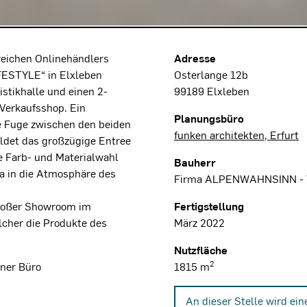
Projektdaten
reichen Onlinehändlers
Adresse
STYLE“ in Elxleben
Osterlange 12b
stikhalle und einen 2-
99189 Elxleben
Verkaufsshop. Ein
Planungsbüro
e Fuge zwischen den beiden
funken architekten, Erfurt
ldet das großzügige Entree
e Farb- und Materialwahl
Bauherr
ma in die Atmosphäre des
Firma ALPENWAHNSINN -
roßer Showroom im
Fertigstellung
lcher die Produkte des
März 2022
Nutzfläche
2
ner Büro
1815 m
An dieser Stelle wird ei