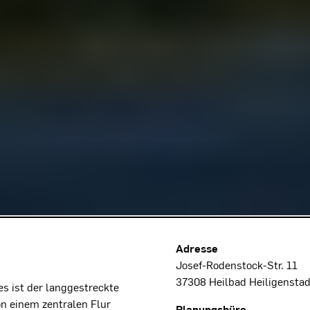
Projektdaten
Adresse
Josef-Rodenstock-Str. 11
37308 Heilbad Heiligenstad
s ist der langgestreckte
on einem zentralen Flur
Planungsbüro