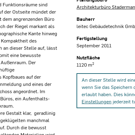
nd Funktionsräume sind
Architekturbüro Staderman
Auf der Ostseite mündet der
it dem angrenzenden Büro
Bauherr
ich der Riegel markant als
leitec Gebäudetechnik Gm
opographische Kante hinweg
Fertigstellung
e Kompaktheit des
September 2011
 an dieser Stelle auf, lässt
somit eine bewusste
Nutzfläche
d Außenraum. Der
2
1120 m
hüftige
s Kopfbaues auf der
An dieser Stelle wird ei
Anmeldung und eines der
wenn Sie das Speichern 
choss angeordnet. Im
erlaubt haben. Dies könn
Büros, ein Aufenthalts-
Einstellungen
jederzeit t
ikraum.
re Gestalt klar, geradlinig
sgeklügelten manchmal
uf. Durch die bewusst
altenden Materialien wird