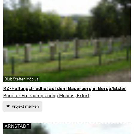
Bild: Steffen Möbius
KZ-Häftlingsfriedhof auf dem Baderberg in Berga/Elster
Berga/Elster
Büro für Freiraumplanung Möbius, Erfurt
Projekt merken
ARNSTADT