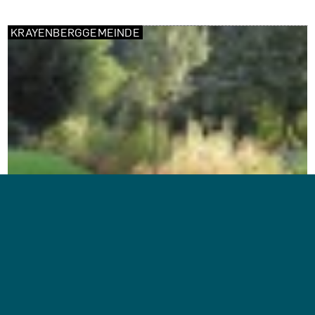
KRAYENBERGGEMEINDE
Bild: Steffen Möbius
Neugestaltung Friedhof Dietlas
Krayenberggemeinde
Büro für Freiraumplanung Möbius, Erfurt
Projekt merken