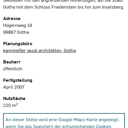
Gotha mit dem Schloss Friedenstein bis hin zum Inselsberg.
Projektdaten
Adresse
Högernweg 19
99867 Gotha
Planungsbüro
kanngießer jauck architekten, Gotha
Bauherr
öffentlich
Fertigstellung
April 2007
Nutzfläche
2
220 m
An dieser Stelle wird eine Google-Maps-Karte angezeigt,
wenn Sie das Speichern der entsprechenden Cookies