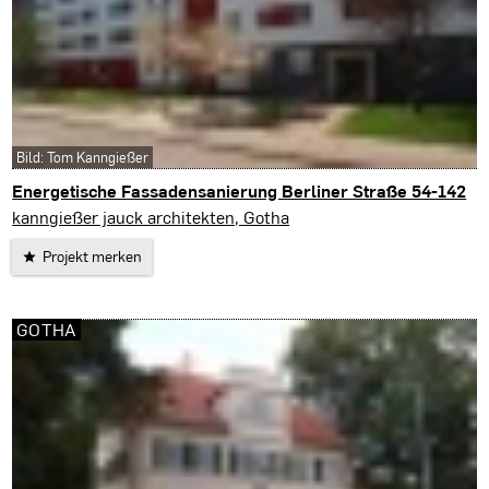
Bild: Tom Kanngießer
Energetische Fassadensanierung Berliner Straße 54-142
Erfurt
kanngießer jauck architekten, Gotha
Projekt merken
GOTHA