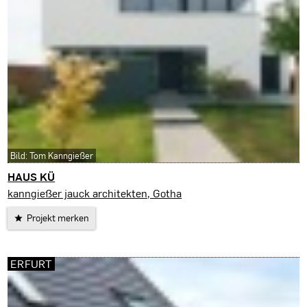
Bild: Tom Kanngießer
HAUS KÜ
Erfurt
kanngießer jauck architekten, Gotha
Projekt merken
ERFURT