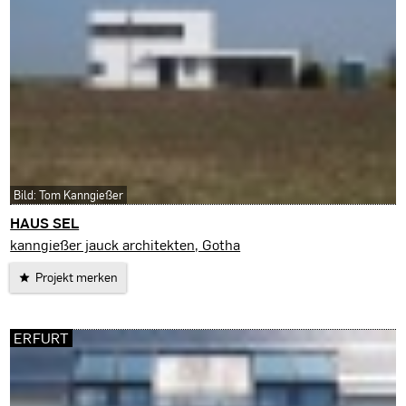
Bild: Tom Kanngießer
HAUS SEL
Großengottern
kanngießer jauck architekten, Gotha
Projekt merken
ERFURT