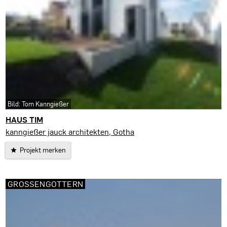
Bild: Tom Kanngießer
HAUS TIM
Erfurt
kanngießer jauck architekten, Gotha
Projekt merken
GROSSENGOTTERN