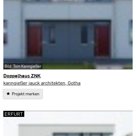
Bild: Tom Kanngießer
Doppelhaus ZNK
Erfurt
kanngießer jauck architekten, Gotha
Projekt merken
ERFURT