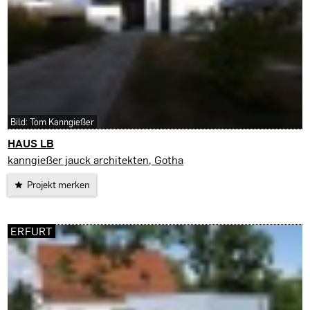
Bild: Tom Kanngießer
HAUS LB
Erfurt
kanngießer jauck architekten, Gotha
Projekt merken
ERFURT