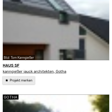
Bild: Tom Kanngießer
HAUS SF
Erfurt
kanngießer jauck architekten, Gotha
Projekt merken
GOTHA