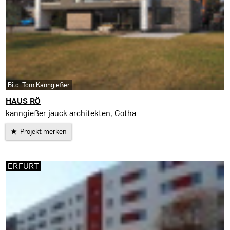
Bild: Tom Kanngießer
HAUS RÖ
Waltershausen
kanngießer jauck architekten, Gotha
Projekt merken
ERFURT