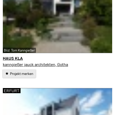
Bild: Tom Kanngießer
HAUS KLA
Gotha
kanngießer jauck architekten, Gotha
Projekt merken
ERFURT