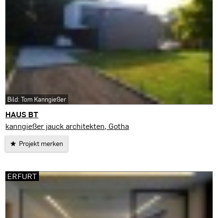
Bild: Tom Kanngießer
HAUS BT
Gotha
kanngießer jauck architekten, Gotha
Projekt merken
ERFURT