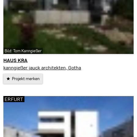
Bild: Tom Kanngießer
HAUS KRA
Erfurt
kanngießer jauck architekten, Gotha
Projekt merken
ERFURT