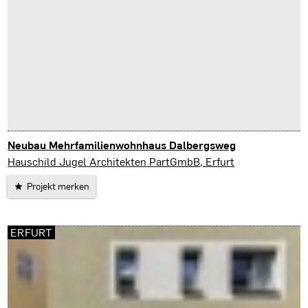
Neubau Mehrfamilienwohnhaus Dalbergsweg
Erfurt
Hauschild Jugel Architekten PartGmbB, Erfurt
Projekt merken
ERFURT