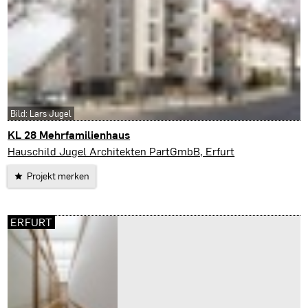
Bild: Lars Jugel
KL 28 Mehrfamilienhaus
Erfurt
Hauschild Jugel Architekten PartGmbB, Erfurt
Projekt merken
ERFURT