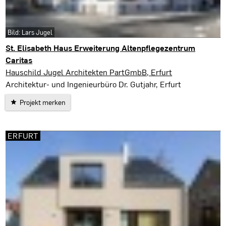
Bild: Lars Jugel
St. Elisabeth Haus Erweiterung Altenpflegezentrum
Caritas
Rudolstadt
Hauschild Jugel Architekten PartGmbB, Erfurt
Architektur- und Ingenieurbüro Dr. Gutjahr, Erfurt
Projekt merken
ERFURT