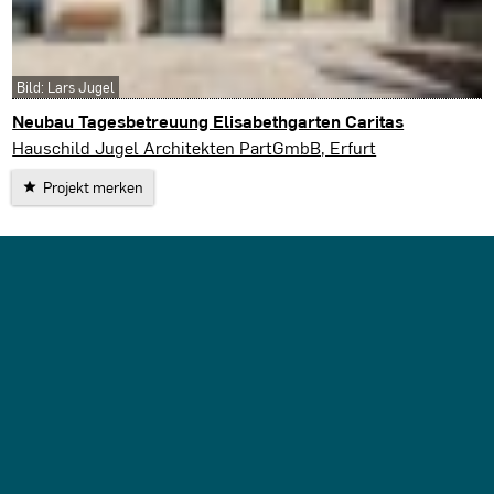
Bild: Lars Jugel
Neubau Tagesbetreuung Elisabethgarten Caritas
Erfurt
Hauschild Jugel Architekten PartGmbB, Erfurt
Projekt merken
ERFURT