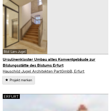
Bild: Lars Jugel
Ursulinenkloster Umbau altes Konventgebäude zur
Bildungsstätte des Bistums Erfurt
Erfurt
Hauschild Jugel Architekten PartGmbB, Erfurt
Projekt merken
ERFURT