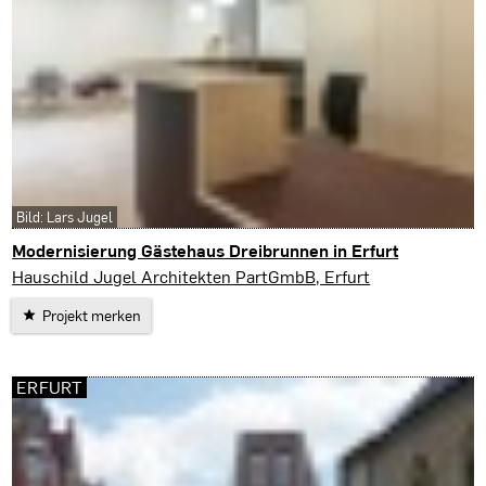
Bild: Lars Jugel
Modernisierung Gästehaus Dreibrunnen in Erfurt
Erfurt
Hauschild Jugel Architekten PartGmbB, Erfurt
Projekt merken
ERFURT