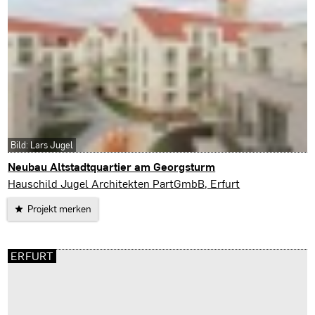
Bild: Lars Jugel
Neubau Altstadtquartier am Georgsturm
Erfurt
Hauschild Jugel Architekten PartGmbB, Erfurt
Projekt merken
ERFURT