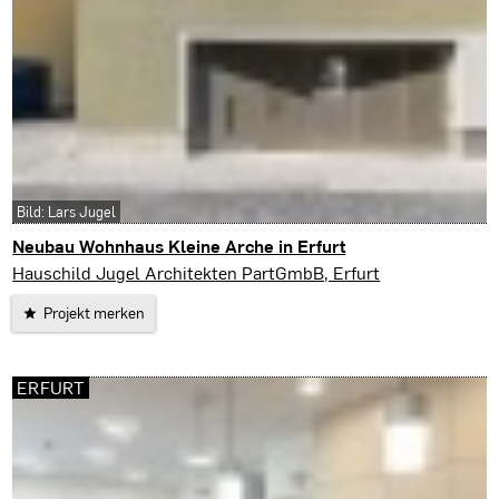
Bild: Lars Jugel
Neubau Wohnhaus Kleine Arche in Erfurt
Erfurt
Hauschild Jugel Architekten PartGmbB, Erfurt
Projekt merken
ERFURT