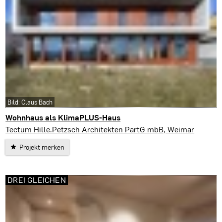
Bild: Claus Bach
Wohnhaus als KlimaPLUS-Haus
Jena
Tectum Hille.Petzsch Architekten PartG mbB, Weimar
Projekt merken
DREI GLEICHEN