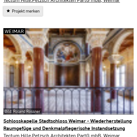
Projekt merken
WEIMAR
Bild: Roland Rossner
Schlosskapelle Stadtschloss Weimar - Wiederherstellung
Raumgefüge und Denkmalpflegerische Instandsetzung
Weimar
Tectum Hille.Petzsch Architekten PartG mbB, Weimar