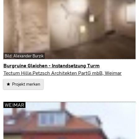
Bild: Alexander Burzik
Burgruine Gleichen - Instandsetzung Turm
Drei Gleichen
Tectum Hille.Petzsch Architekten PartG mbB, Weimar
Projekt merken
WEIMAR