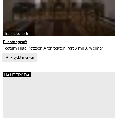
Bild: Claus Bach
Fürstengruft
Weimar
Tectum Hille.Petzsch Architekten PartG mbB, Weimar
Projekt merken
HAUTERODA