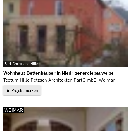
Bild: Christiane Hille
Wohnhaus Bettenhäuser in Niedrigenergiebauweise
Weimar
Tectum Hille.Petzsch Architekten PartG mbB, Weimar
Projekt merken
WEIMAR