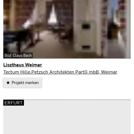
Bild: Claus Bach
Liszthaus Weimar
Weimar
Tectum Hille.Petzsch Architekten PartG mbB, Weimar
Projekt merken
ERFURT