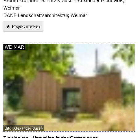
Architekturbüro Dr. Lutz Krause + Alexander Pfohl GbR,
Weimar
DANE Landschaftsarchitektur, Weimar
Projekt merken
WEIMAR
Bild: Alexander Burzik
Tiny House - Upcycling in der Gartenlaube