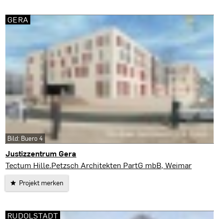
GERA
Bild: Buero 4
Justizzentrum Gera
Gera
Tectum Hille.Petzsch Architekten PartG mbB, Weimar
Projekt merken
RUDOLSTADT