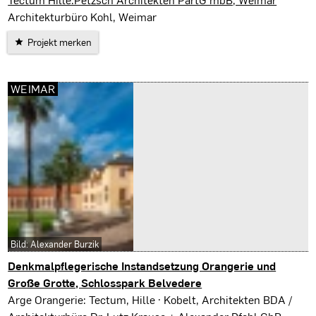
Architekturbüro Kohl, Weimar
Projekt merken
WEIMAR
Bild: Alexander Burzik
Denkmalpflegerische Instandsetzung Orangerie und
Große Grotte, Schlosspark Belvedere
Weimar
Arge Orangerie: Tectum, Hille · Kobelt, Architekten BDA /