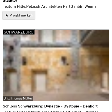
Stadttor
Saalfeld/Saale
Tectum Hille.Petzsch Architekten PartG mbB, Weimar
Projekt merken
SCHWARZBURG
Bild: Thomas Müller
Schloss Schwarzburg: Dynastie - Dystopie - Denkort
Schwarzburg
Tectum Hille.Petzsch Architekten PartG mbB, Weimar