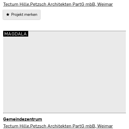
Weimar
Tectum Hille.Petzsch Architekten PartG mbB, Weimar
Projekt merken
MAGDALA
Gemeindezentrum
Magdala
Tectum Hille.Petzsch Architekten PartG mbB, Weimar