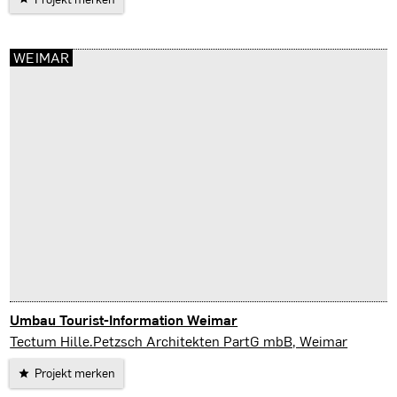
WEIMAR
Umbau Tourist-Information Weimar
Weimar
Tectum Hille.Petzsch Architekten PartG mbB, Weimar
Projekt merken