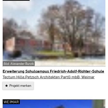
Bild: Alexander Burzik
Erweiterung Schulcampus Friedrich-Adolf-Richter-Schule
Rudolstadt
Tectum Hille.Petzsch Architekten PartG mbB, Weimar
Projekt merken
WEIMAR