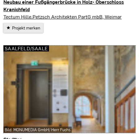
Neubau einer Fußgängerbrücke in Holz- Oberschloss
Kranichfeld
Kranichfeld
Tectum Hille.Petzsch Architekten PartG mbB, Weimar
Projekt merken
SAALFELD/SAALE
Bild: MONUMEDIA GmbH/ Herr Fuchs