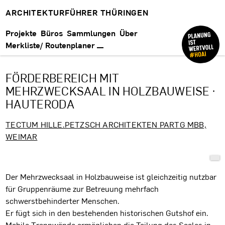
ARCHITEKTURFÜHRER THÜRINGEN
Projekte
Büros
Sammlungen
Über
Merkliste/ Routenplaner
FÖRDERBEREICH MIT
MEHRZWECKSAAL IN HOLZBAUWEISE ·
HAUTERODA
TECTUM HILLE.PETZSCH ARCHITEKTEN PARTG MBB,
WEIMAR
Projektbeschreibung
Der Mehrzwecksaal in Holzbauweise ist gleichzeitig nutzbar
für Gruppenräume zur Betreuung mehrfach
schwerstbehinderter Menschen.
Er fügt sich in den bestehenden historischen Gutshof ein.
Mobile Trennwände ermöglichen die Teilung des Saales in