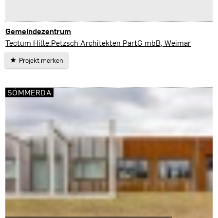
Gemeindezentrum
Magdala
Tectum Hille.Petzsch Architekten PartG mbB, Weimar
Projekt merken
SÖMMERDA