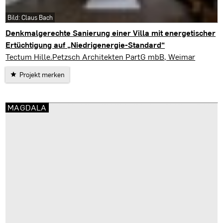
Bild: Claus Bach
Denkmalgerechte Sanierung einer Villa mit energetischer
Ertüchtigung auf „Niedrigenergie-Standard“
Weimar
Tectum Hille.Petzsch Architekten PartG mbB, Weimar
Projekt merken
MAGDALA