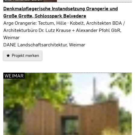
Denkmalpflegerische Instandsetzung Orangerie und
Große Grotte, Schlosspark Belvedere
Weimar
Arge Orangerie: Tectum, Hille · Kobelt, Architekten BDA /
Architekturbüro Dr. Lutz Krause + Alexander Pfohl GbR,
Weimar
DANE Landschaftsarchitektur, Weimar
Projekt merken
WEIMAR