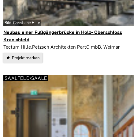
Bild: Christiane Hille
Neubau einer Fußgängerbrücke in Holz- Oberschloss
Kranichfeld
Kranichfeld
Tectum Hille.Petzsch Architekten PartG mbB, Weimar
Projekt merken
SAALFELD/SAALE