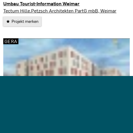
Umbau Tourist-Information Weimar
Weimar
Tectum Hille.Petzsch Architekten PartG mbB, Weimar
Projekt merken
GERA
Bild: Buero 4
Justizzentrum Gera
Gera
Tectum Hille.Petzsch Architekten PartG mbB, Weimar