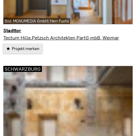
Bild: MONUMEDIA GmbH/ Herr Fuchs
Stadttor
Saalfeld/Saale
Tectum Hille.Petzsch Architekten PartG mbB, Weimar
Projekt merken
SCHWARZBURG