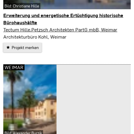
Bild: Christiane Hille
Erweiterung und energetische Ertüchtigung historische
Bürohaushälfte
Weimar
Tectum Hille.Petzsch Architekten PartG mbB, Weimar
Architekturbüro Kohl, Weimar
Projekt merken
WEIMAR
Bild: Alexander Burzik