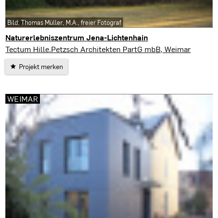
Bild: Thomas Müller, M.A., freier Fotograf
Naturerlebniszentrum Jena-Lichtenhain
Jena
Tectum Hille.Petzsch Architekten PartG mbB, Weimar
Projekt merken
WEIMAR