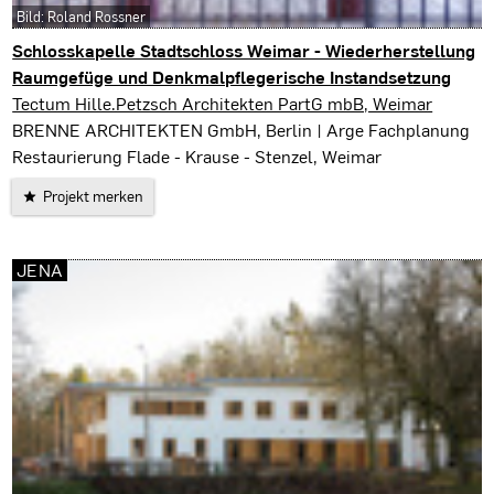
Bild: Roland Rossner
Schlosskapelle Stadtschloss Weimar - Wiederherstellung
Raumgefüge und Denkmalpflegerische Instandsetzung
Weimar
Tectum Hille.Petzsch Architekten PartG mbB, Weimar
BRENNE ARCHITEKTEN GmbH, Berlin | Arge Fachplanung
Restaurierung Flade - Krause - Stenzel, Weimar
Projekt merken
JENA