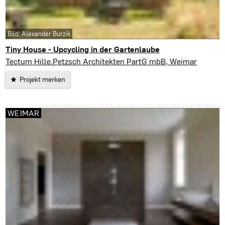
Bild: Alexander Burzik
Tiny House - Upcycling in der Gartenlaube
Weimar
Tectum Hille.Petzsch Architekten PartG mbB, Weimar
Projekt merken
WEIMAR