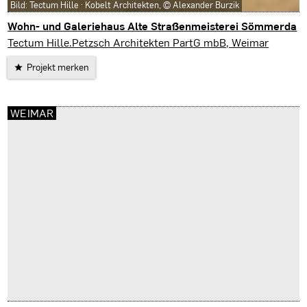
Bild: Tectum Hille · Kobelt Architekten, © Alexander Burzik
Wohn- und Galeriehaus Alte Straßenmeisterei Sömmerda
Sömmerda
Tectum Hille.Petzsch Architekten PartG mbB, Weimar
Projekt merken
WEIMAR