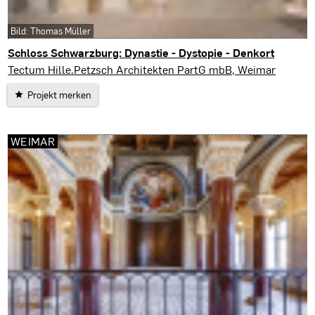
Bild: Thomas Müller
Schloss Schwarzburg: Dynastie - Dystopie - Denkort
Schwarzburg
Tectum Hille.Petzsch Architekten PartG mbB, Weimar
Projekt merken
WEIMAR