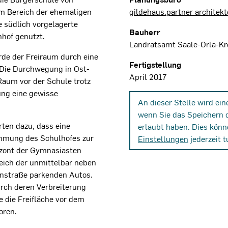
m Bereich der ehemaligen
gildehaus.partner archite
e südlich vorgelagerte
Bauherr
nhof genutzt.
Landratsamt Saale-Orla-Kr
rde der Freiraum durch eine
Fertigstellung
 Die Durchwegung in Ost-
April 2017
aum vor der Schule trotz
ung eine gewisse
An dieser Stelle wird ei
wenn Sie das Speichern 
ten dazu, dass eine
erlaubt haben. Dies könn
mung des Schulhofes zur
Einstellungen
jederzeit t
izont der Gymnasiasten
eich der unmittelbar neben
enstraße parkenden Autos.
rch deren Verbreiterung
 die Freifläche vor dem
oren.