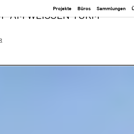
Projekte
Büros
Sammlungen
 "AM WEISSEN TURM" P
R