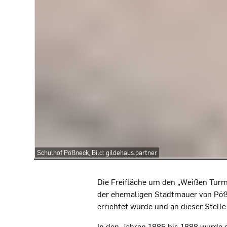
Schulhof Pößneck, Bild: gildehaus.partner
Projektbeschreibung
Die Freifläche um den „Weißen Turm“
der ehemaligen Stadtmauer von Pöß
errichtet wurde und an dieser Stelle
In den Jahren 1885 bis 1888 wurde 