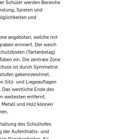
der Schüler werden Bereiche
holung, Spielen und
öglichkeiten und
zone angeboten, welche mit
raben erinnert. Der weich
chutzboden (Tartanbelag)
oben ein. Die zentrale Zone
hule ist durch Symmetrie
zstufen gekennzeichnet.
 Sitz- und Liegeauflagen
. Das westliche Ende des
 weitesten entfernt.
 Metall und Holz können
hen.
taltung des Schulhofes
g der Aufenthalts- und
chen Begebenheiten. So