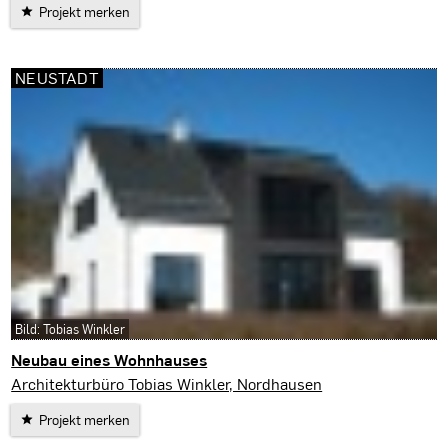
Projekt merken
NEUSTADT
Bild: Tobias Winkler
Neubau eines Wohnhauses
Neustadt
Architekturbüro Tobias Winkler, Nordhausen
Projekt merken