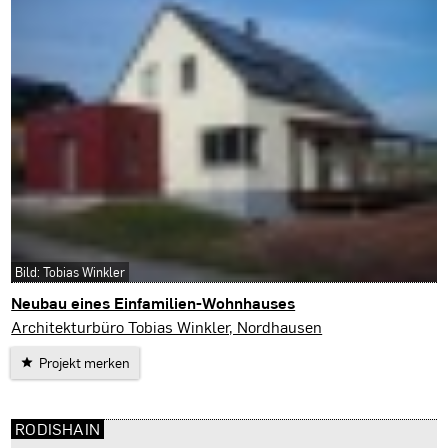
Bild: Tobias Winkler
Neubau eines Einfamilien-Wohnhauses
Nordhausen
Architekturbüro Tobias Winkler, Nordhausen
Projekt merken
RODISHAIN