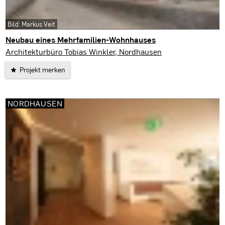
Bild: Markus Veit
Neubau eines Mehrfamilien-Wohnhauses
Nordhausen
Architekturbüro Tobias Winkler, Nordhausen
Projekt merken
NORDHAUSEN