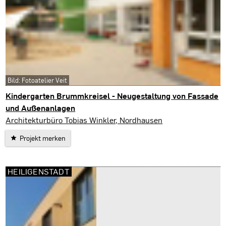
Bild: Fotoatelier Veit
Kindergarten Brummkreisel - Neugestaltung von Fassade
und Außenanlagen
Nordhausen
Architekturbüro Tobias Winkler, Nordhausen
Projekt merken
HEILIGENSTADT