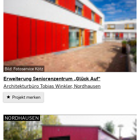
Bild: Fotoservice Kötz
Erweiterung Seniorenzentrum „Glück Auf“
Bleicherode
Architekturbüro Tobias Winkler, Nordhausen
Projekt merken
NORDHAUSEN