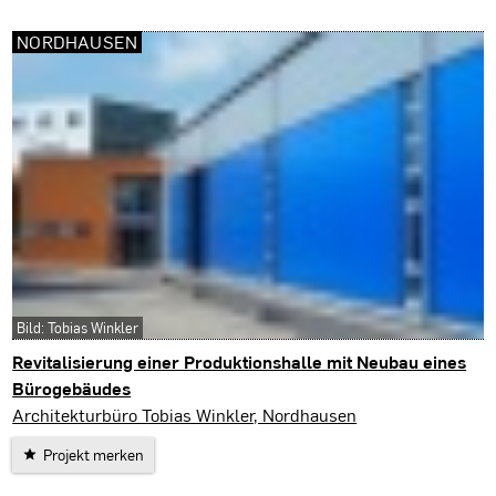
NORDHAUSEN
Bild: Tobias Winkler
Revitalisierung einer Produktionshalle mit Neubau eines
Bürogebäudes
Nordhausen
Architekturbüro Tobias Winkler, Nordhausen
Projekt merken