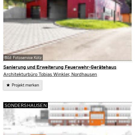
Bild: Fotoservice Kötz
Sanierung und Erweiterung Feuerwehr-Gerätehaus
Nordhausen
Architekturbüro Tobias Winkler, Nordhausen
Projekt merken
SONDERSHAUSEN