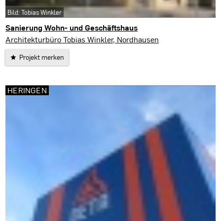
Bild: Tobias Winkler
Sanierung Wohn- und Geschäftshaus
Nordhausen
Architekturbüro Tobias Winkler, Nordhausen
Projekt merken
HERINGEN