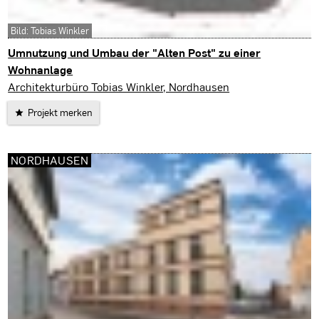
Bild: Tobias Winkler
Umnutzung und Umbau der "Alten Post" zu einer
Wohnanlage
Nordhausen
Architekturbüro Tobias Winkler, Nordhausen
Projekt merken
NORDHAUSEN