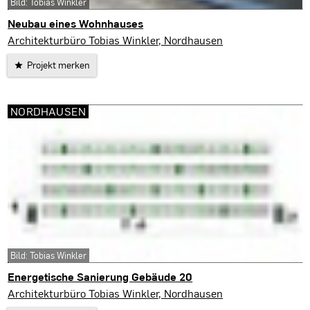
Bild: Tobias Winkler
Neubau eines Wohnhauses
Nordhausen
Architekturbüro Tobias Winkler, Nordhausen
Projekt merken
NORDHAUSEN
Bild: Tobias Winkler
Energetische Sanierung Gebäude 20
Nordhausen
Architekturbüro Tobias Winkler, Nordhausen