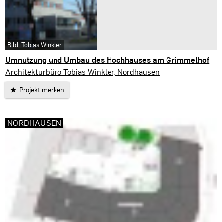
Bild: Tobias Winkler
Umnutzung und Umbau des Hochhauses am Grimmelhof
Nordhausen
Architekturbüro Tobias Winkler, Nordhausen
Projekt merken
NORDHAUSEN