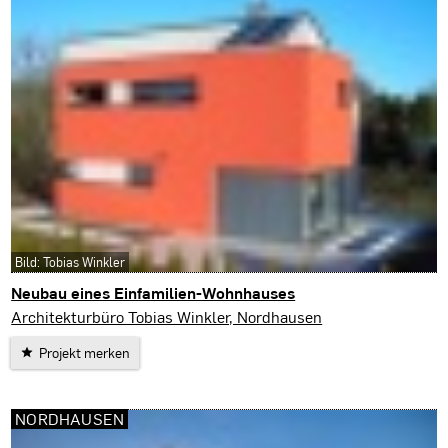
Bild: Tobias Winkler
Neubau eines Einfamilien-Wohnhauses
Nordhausen
Architekturbüro Tobias Winkler, Nordhausen
Projekt merken
NORDHAUSEN