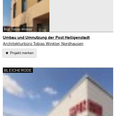
Bild: Tobias Winkler
Umbau und Umnutzung der Post Heiligenstadt
Heiligenstadt
Architekturbüro Tobias Winkler, Nordhausen
Projekt merken
BLEICHERODE