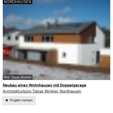
NORDHAUSEN
Bild: Tobias Winkler
Neubau eines Wohnhauses mit Doppelgarage
Nordhausen
Architekturbüro Tobias Winkler, Nordhausen
Projekt merken