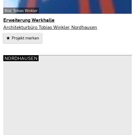
Bild: Tobias Winkler
Erweiterung Werkhalle
Heringen
Architekturbüro Tobias Winkler, Nordhausen
Projekt merken
NORDHAUSEN