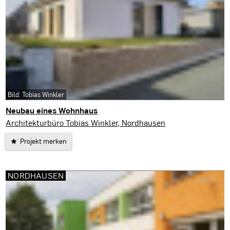
Bild: Tobias Winkler
Neubau eines Wohnhaus
Sondershausen
Architekturbüro Tobias Winkler, Nordhausen
Projekt merken
NORDHAUSEN