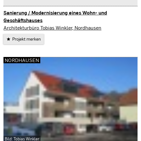
Sanierung / Modernisierung eines Wohn- und
Geschäftshauses
Nordhausen
Architekturbüro Tobias Winkler, Nordhausen
Projekt merken
NORDHAUSEN
Bild: Tobias Winkler