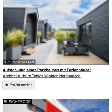
Bild: Fotoservice Kötz
Aufstockung eines Parkhauses mit Ferienhäuser
Nordhausen
Architekturbüro Tobias Winkler, Nordhausen
Projekt merken
BLEICHERODE