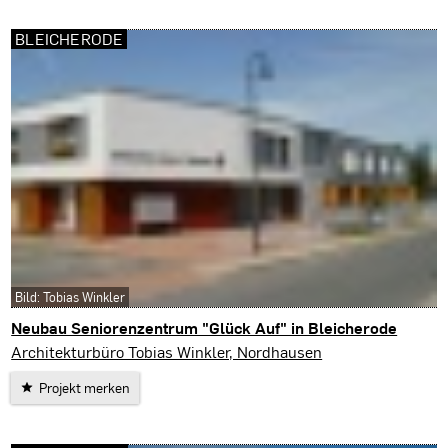
BLEICHERODE
Bild: Tobias Winkler
Neubau Seniorenzentrum "Glück Auf" in Bleicherode
Bleicherode
Architekturbüro Tobias Winkler, Nordhausen
Projekt merken