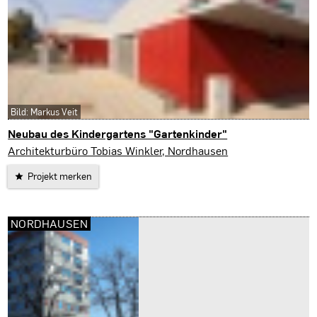
Bild: Markus Veit
Neubau des Kindergartens "Gartenkinder"
Bleicherode
Architekturbüro Tobias Winkler, Nordhausen
Projekt merken
NORDHAUSEN