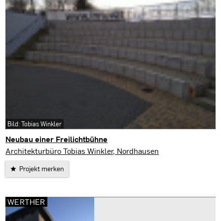
Bild: Tobias Winkler
Neubau einer Freilichtbühne
Nordhausen
Architekturbüro Tobias Winkler, Nordhausen
Projekt merken
WERTHER