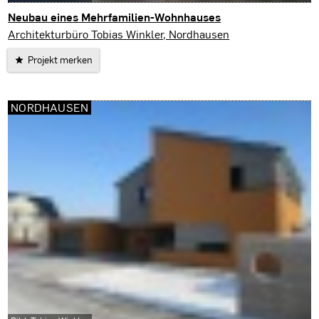
Neubau eines Mehrfamilien-Wohnhauses
Nordhausen
Architekturbüro Tobias Winkler, Nordhausen
Projekt merken
NORDHAUSEN