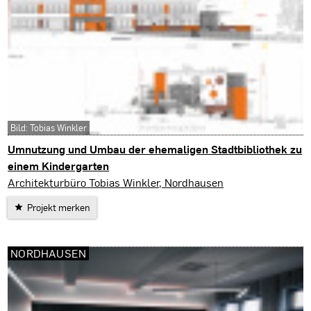
Bild: Tobias Winkler
Umnutzung und Umbau der ehemaligen Stadtbibliothek zu
einem Kindergarten
Sondershausen
Architekturbüro Tobias Winkler, Nordhausen
Projekt merken
NORDHAUSEN