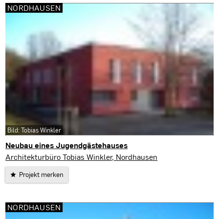
NORDHAUSEN
Bild: Tobias Winkler
Neubau eines Jugendgästehauses
Nordhausen
Architekturbüro Tobias Winkler, Nordhausen
Projekt merken
NORDHAUSEN