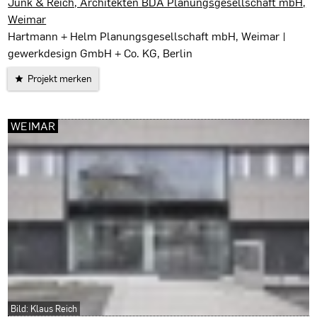
Weimar
Junk & Reich, Architekten BDA Planungsgesellschaft mbH,
Weimar
Hartmann + Helm Planungsgesellschaft mbH, Weimar |
gewerkdesign GmbH + Co. KG, Berlin
Projekt merken
WEIMAR
Bild: Klaus Reich