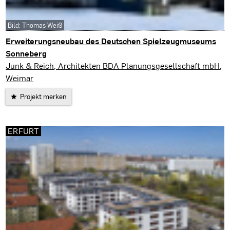
Bild: Thomas Weiß
Erweiterungsneubau des Deutschen Spielzeugmuseums
Sonneberg
Sonneberg
Junk & Reich, Architekten BDA Planungsgesellschaft mbH,
Weimar
Projekt merken
ERFURT