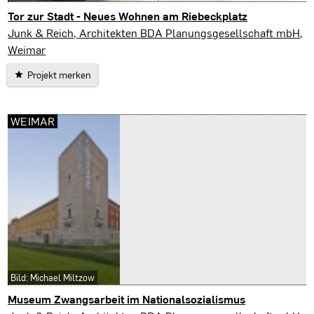
Tor zur Stadt - Neues Wohnen am Riebeckplatz
Halle / Saale
Junk & Reich, Architekten BDA Planungsgesellschaft mbH,
Weimar
Projekt merken
WEIMAR
Bild: Michael Miltzow
Museum Zwangsarbeit im Nationalsozialismus