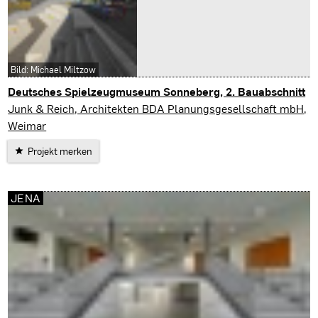
Bild: Michael Miltzow
Deutsches Spielzeugmuseum Sonneberg, 2. Bauabschnitt
Sonneberg
Junk & Reich, Architekten BDA Planungsgesellschaft mbH,
Weimar
Projekt merken
JENA