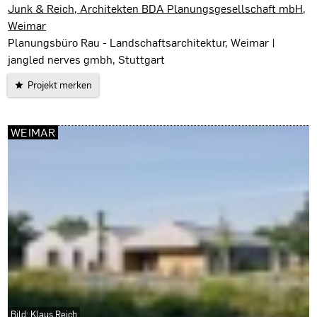
Meiningen
Junk & Reich, Architekten BDA Planungsgesellschaft mbH,
Weimar
Planungsbüro Rau - Landschaftsarchitektur, Weimar |
jangled nerves gmbh, Stuttgart
Projekt merken
WEIMAR
Bild: Klaus Reich