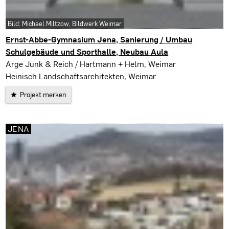
Bild: Michael Miltzow, Bildwerk Weimar
Ernst-Abbe-Gymnasium Jena, Sanierung / Umbau
Schulgebäude und Sporthalle, Neubau Aula
Jena
Arge Junk & Reich / Hartmann + Helm, Weimar
Heinisch Landschaftsarchitekten, Weimar
Projekt merken
JENA