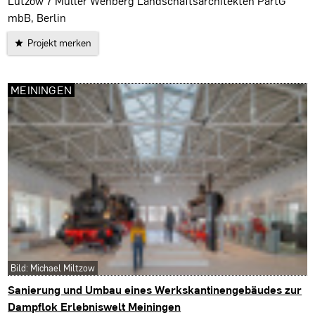
Lützow 7 Müller Wehberg Landschaftsarchitekten PartG
mbB, Berlin
Projekt merken
MEININGEN
Bild: Michael Miltzow
Sanierung und Umbau eines Werkskantinengebäudes zur
Dampflok Erlebniswelt Meiningen