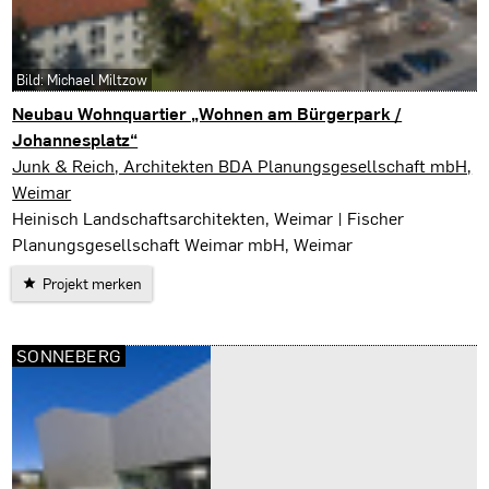
Bild: Michael Miltzow
Neubau Wohnquartier „Wohnen am Bürgerpark /
Johannesplatz“
Erfurt
Junk & Reich, Architekten BDA Planungsgesellschaft mbH,
Weimar
Heinisch Landschaftsarchitekten, Weimar | Fischer
Planungsgesellschaft Weimar mbH, Weimar
Projekt merken
SONNEBERG