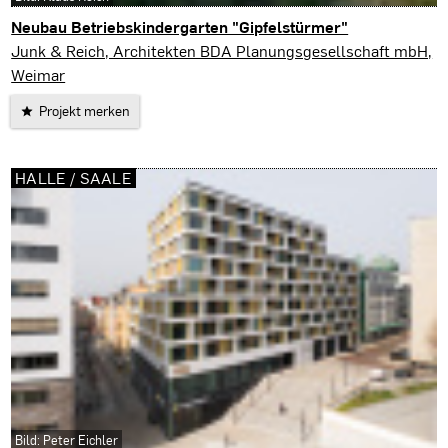
Neubau Betriebskindergarten "Gipfelstürmer"
Weimar
Junk & Reich, Architekten BDA Planungsgesellschaft mbH,
Weimar
Projekt merken
HALLE / SAALE
Bild: Peter Eichler