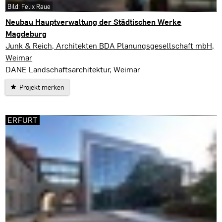
Bild: Felix Raue
Neubau Hauptverwaltung der Städtischen Werke
Magdeburg
Magdeburg
Junk & Reich, Architekten BDA Planungsgesellschaft mbH,
Weimar
DANE Landschaftsarchitektur, Weimar
Projekt merken
ERFURT