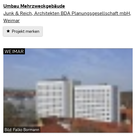
Umbau Mehrzweckgebäude
Weimar
Junk & Reich, Architekten BDA Planungsgesellschaft mbH,
Weimar
Projekt merken
WEIMAR
Bild: Falko Bormann