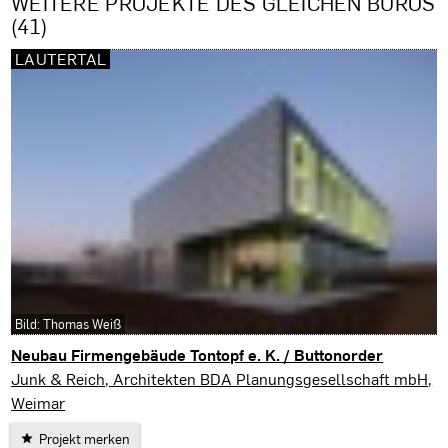
WEITERE PROJEKTE DES GLEICHEN BÜROS
(41)
LAUTERTAL
Bild: Thomas Weiß
Neubau Firmengebäude Tontopf e. K. / Buttonorder
Lautertal
Junk & Reich, Architekten BDA Planungsgesellschaft mbH,
Weimar
Projekt merken