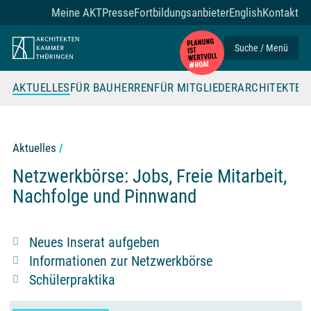
Zum Seiteninhalt
Meine AKT
Presse
Fortbildungsanbieter
English
Kontakt
Suche / Menü
AKTUELLES
FÜR BAUHERREN
FÜR MITGLIEDER
ARCHITEKTE
Filter
Aktuelles
Netzwerkbörse: Jobs, Freie Mitarbeit,
Nachfolge und Pinnwand
Neues Inserat aufgeben
Informationen zur Netzwerkbörse
Schülerpraktika