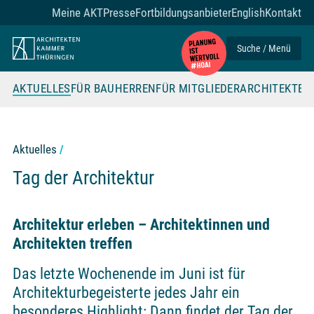
Zum Seiteninhalt
Meine AKT
Presse
Fortbildungsanbieter
English
Kontakt
Suche / Menü
AKTUELLES
FÜR BAUHERREN
FÜR MITGLIEDER
ARCHITEKTE
Aktuelles
Tag der Architektur
Architektur erleben – Architektinnen und
Architekten treffen
Das letzte Wochenende im Juni ist für
Architekturbegeisterte jedes Jahr ein
besonderes Highlight: Dann findet der Tag der