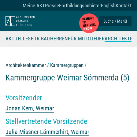
Zum Seiteninhalt
Meine AKT
Presse
Fortbildungsanbieter
English
Kontakt
Suche / Menü
AKTUELLES
FÜR BAUHERREN
FÜR MITGLIEDER
ARCHITEKTE
Architektenkammer
Kammergruppen
Kammergruppe Weimar Sömmerda (5)
Vorsitzender
Jonas Kern, Weimar
Stellvertretende Vorsitzende
Julia Missner-Lämmerhirt, Weimar