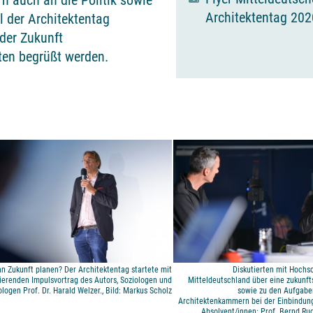
n auch an die Politik sowie
Architektentag 20
l der Architektentag
der Zukunft
ten begrüßt werden.
 Zukunft planen? Der Architektentag startete mit
Diskutierten mit Hochs
ierenden Impulsvortrag des Autors, Soziologen und
Mitteldeutschland über eine zukunft
logen Prof. Dr. Harald Welzer., Bild: Markus Scholz
sowie zu den Aufgabe
Architektenkammern bei der Einbindun
Absolvent/innen: Prof. Bernd Rud