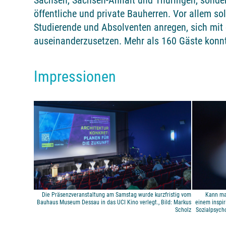
Sachsen, Sachsen-Anhalt und Thüringen, sonder
öffentliche und private Bauherren. Vor allem sol
Studierende und Absolventen anregen, sich mit 
auseinanderzusetzen. Mehr als 160 Gäste konn
Impressionen
Die Präsenzveranstaltung am Samstag wurde kurzfristig vom
Kann man
Bauhaus Museum Dessau in das UCI Kino verlegt., Bild: Markus
einem inspir
Scholz
Sozialpsycho