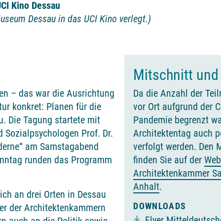
CI Kino Dessau
seum Dessau in das UCI Kino verlegt.)
Mitschnitt und
n – das war die Ausrichtung
Da die Anzahl der Te
ur konkret: Planen für die
vor Ort aufgrund der 
. Die Tagung startete mit
Pandemie begrenzt war
 Sozialpsychologen Prof. Dr.
Architektentag auch p
Moderne“ am Samstagabend
verfolgt werden. Den M
onntag runden das Programm
finden Sie auf der
Web
Architektenkammer S
Anhalt
.
ich an drei Orten in Dessau
DOWNLOADS
eder der Architektenkammern
Flyer Mitteldeutsch