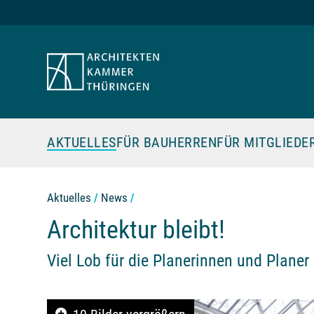
Zum Seiteninhalt
AKTUELLES
FÜR BAUHERREN
FÜR MITGLIEDE
Aktuelles
News
Architektur bleibt!
Viel Lob für die Planerinnen und Plane