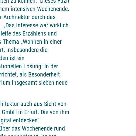
üßen zu können.“ Dieses Fazit
inem intensiven Wochenende.
r Architektur durch das
. „Das Interesse war wirklich
leife des Erzählens und
Das Thema „Wohnen in einer
t, insbesondere die
en ist ein
ionellen Lösung: In der
ichtet, als Besonderheit
 Atrium insgesamt sieben neue
chitektur auch aus Sicht von
 GmbH in Erfurt. Die von ihm
igital entdecken“
e über das Wochenende rund