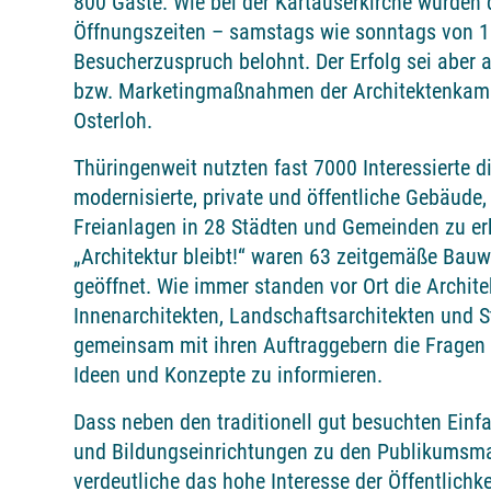
800 Gäste. Wie bei der Kartäuserkirche wurden
Öffnungszeiten – samstags wie sonntags von 1
Besucherzuspruch belohnt. Der Erfolg sei aber a
bzw. Marketingmaßnahmen der Architektenkamm
Osterloh.
Thüringenweit nutzten fast 7000 Interessierte d
modernisierte, private und öffentliche Gebäude
Freianlagen in 28 Städten und Gemeinden zu e
„Architektur bleibt!“ waren 63 zeitgemäße Bau
geöffnet. Wie immer standen vor Ort die Archite
Innenarchitekten, Landschaftsarchitekten und S
gemeinsam mit ihren Auftraggebern die Fragen
Ideen und Konzepte zu informieren.
Dass neben den traditionell gut besuchten Einf
und Bildungseinrichtungen zu den Publikumsma
verdeutliche das hohe Interesse der Öffentlichk