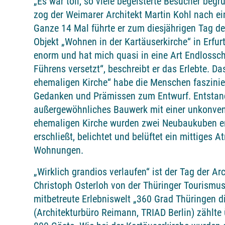
„Es war toll, so viele begeisterte Besucher begr
zog der Weimarer Architekt Martin Kohl nach e
Ganze 14 Mal führte er zum diesjährigen Tag de
Objekt „Wohnen in der Kartäuserkirche“ in Erfurt
enorm und hat mich quasi in eine Art Endlossch
Führens versetzt“, beschreibt er das Erlebte. 
ehemaligen Kirche“ habe die Menschen faszinier
Gedanken und Prämissen zum Entwurf. Entstand
außergewöhnliches Bauwerk mit einer unkonvent
ehemaligen Kirche wurden zwei Neubaukuben err
erschließt, belichtet und belüftet ein mittiges
Wohnungen.
„Wirklich grandios verlaufen“ ist der Tag der Ar
Christoph Osterloh von der Thüringer Tourismus
mitbetreute Erlebniswelt „360 Grad Thüringen d
(Architekturbüro Reimann, TRIAD Berlin) zählt