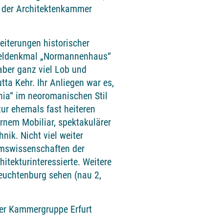
nt der Architektenkammer
eiterungen historischer
nzeldenkmal „Normannenhaus“
 aber ganz viel Lob und
utta Kehr. Ihr Anliegen war es,
nia“ im neoromanischen Stil
ur ehemals fast heiteren
rnem Mobiliar, spektakulärer
ik. Nicht viel weiter
umswissenschaften der
itekturinteressierte. Weitere
Leuchtenburg sehen (nau 2,
der Kammergruppe Erfurt