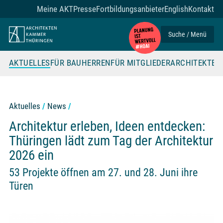
Zum Seiteninhalt
Meine AKT
Presse
Fortbildungsanbieter
English
Kontakt
Suche / Menü
AKTUELLES
FÜR BAUHERREN
FÜR MITGLIEDER
ARCHITEKTE
Aktuelles
News
Architektur erleben, Ideen entdecken:
Thüringen lädt zum Tag der Architektur
2026 ein
53 Projekte öffnen am 27. und 28. Juni ihre
Türen