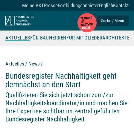
Zum Seiteninhalt
Meine AKT
Presse
Fortbildungsanbieter
English
Kontakt
Suche / Menü
AKTUELLES
FÜR BAUHERREN
FÜR MITGLIEDER
ARCHITEKTE
Aktuelles
News
Bundes­register Nachhaltigkeit geht
demnächst an den Start
Qualifizieren Sie sich jetzt schon zum/zur
Nachhaltigkeitskoordinator/in und machen Sie
Ihre Expertise sichtbar im zentral geführten
Bundesregister Nachhaltigkeit