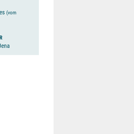
des
(vom
R
 Jena