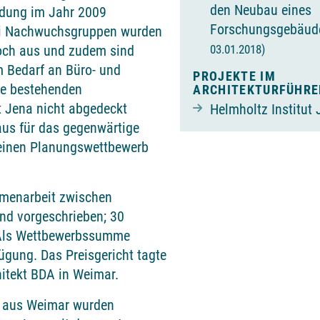
den Neubau eines
ündung im Jahr 2009
Forschungsgebäu
wei Nachwuchsgruppen wurden
03.01.2018)
noch aus und zudem sind
 Bedarf an Büro- und
PROJEKTE IM
ie bestehenden
ARCHITEKTURFÜHRE
ät Jena nicht abgedeckt
Helmholtz Institut
aus für das gegenwärtige
n einen Planungswettbewerb
mmenarbeit zwischen
nd vorgeschrieben; 30
 Als Wettbewerbssumme
ügung. Das Preisgericht tagte
hitekt BDA in Weimar.
 aus Weimar wurden