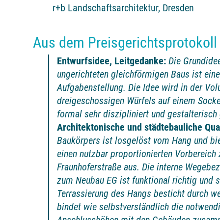
r+b Landschaftsarchitektur, Dresden
Aus dem Preisgerichtsprotokoll
Entwurfsidee, Leitgedanke:
Die Grundidee
ungerichteten gleichförmigen Baus ist ei
Aufgabenstellung. Die Idee wird in der Vol
dreigeschossigen Würfels auf einem Sock
formal sehr diszipliniert und gestalterisc
Architektonische und städtebauliche Qual
Baukörpers ist losgelöst vom Hang und bie
einen nutzbar proportionierten Vorbereic
Fraunhoferstraße aus. Die interne Wegeb
zum Neubau EG ist funktional richtig und s
Terrassierung des Hangs besticht durch we
bindet wie selbstverständlich die notwend