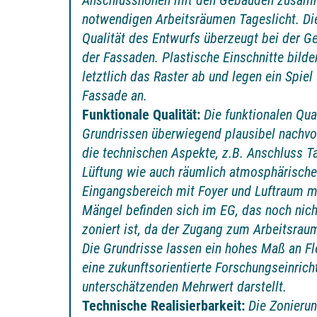
Anschlusshöhen mit den Gebäuden zusamme
notwendigen Arbeitsräumen Tageslicht. Di
Qualität des Entwurfs überzeugt bei der G
der Fassaden. Plastische Einschnitte bild
letztlich das Raster ab und legen ein Spiel
Fassade an.
Funktionale Qualität:
Die funktionalen Qual
Grundrissen überwiegend plausibel nachvol
die technischen Aspekte, z.B. Anschluss 
Lüftung wie auch räumlich atmosphärische
Eingangsbereich mit Foyer und Luftraum mi
Mängel befinden sich im EG, das noch nich
zoniert ist, da der Zugang zum Arbeitsraum
Die Grundrisse lassen ein hohes Maß an Fle
eine zukunftsorientierte Forschungseinrich
unterschätzenden Mehrwert darstellt.
Technische Realisierbarkeit:
Die Zonierun