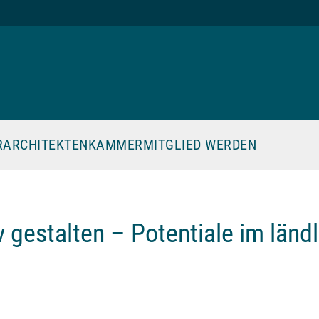
R
ARCHITEKTENKAMMER
MITGLIED WERDEN
v gestalten – Potentiale im länd