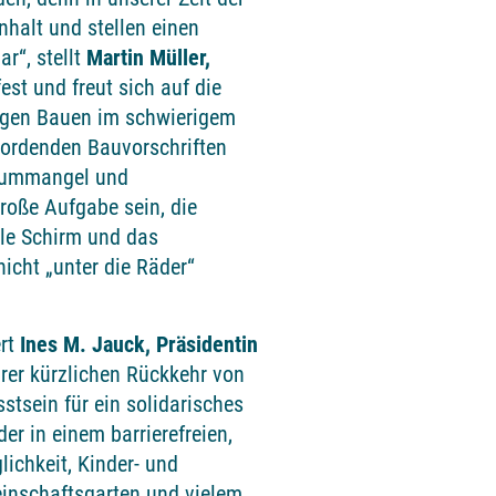
halt und stellen einen
r“, stellt
Martin Müller,
 fest und freut sich auf die
tigen Bauen im schwierigem
bordenden Bauvorschriften
raummangel und
roße Aufgabe sein, die
ale Schirm und das
nicht „unter die Räder“
ert
Ines M. Jauck, Präsidentin
hrer kürzlichen Rückkehr von
stsein für ein solidarisches
er in einem barrierefreien,
ichkeit, Kinder- und
meinschaftsgarten und vielem