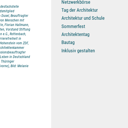
Netzwerkbörse
ndesfachstelle
Tag der Architektur
ndsmitglied
 Dusel, Beauftragter
Architektur und Schule
 von Menschen mit
in, Florian Hallmann,
Sommerfest
en, Vorstand Stiftung
Architektentag
n e.G., Rottenbach,
rierefreiheit in
Bautag
-Hohenstein vom ZDF,
architektenkammer
Inklusiv gestalten
lusionsbeauftragter
 Leben in Deutschland
m Thüringer
vorne), Bild: Melanie