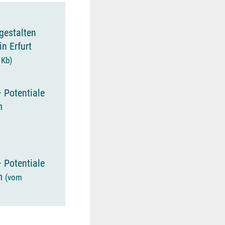
gestalten
n Erfurt
 Kb)
– Potentiale
m
– Potentiale
um
(vom