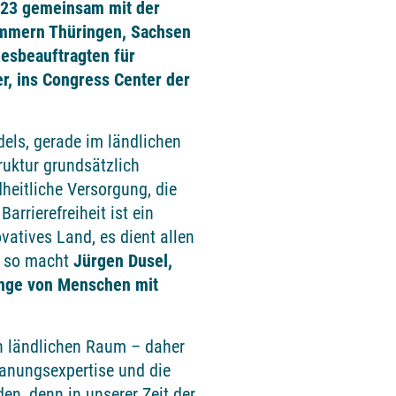
023 gemeinsam mit der
mmern Thüringen, Sachsen
esbeauftragten für
, ins Congress Center der
els, gerade im ländlichen
ruktur grundsätzlich
dheitliche Versorgung, die
arrierefreiheit ist ein
vatives Land, es dient allen
, so macht
Jürgen Dusel,
ange von Menschen mit
en ländlichen Raum – daher
lanungsexpertise und die
n, denn in unserer Zeit der