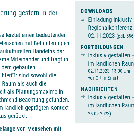
DOWNLOADS
erung gestern in der
Einladung Inklusiv 
Regionalkonferenz i
es leistet einen bedeutenden
02.11.2023
(pdf, 556
 Menschen mit Behinderungen
FORTBILDUNGEN
baukulturellen Handelns dar.
Inklusiv gestalten 
same Miteinander und trägt in
im ländlichen Rau
it dem gebauten
02.11.2023, 13:00 Uhr
hierfür sind sowohl die
vor Ort in Erfurt
en Raum als auch die
NACHRICHTEN
eiheit als Planungsmaxime in
Inklusiv gestalten 
ehmend Beachtung gefunden,
im ländlichen Ra
 im ländlich geprägten Kontext
25.09.2023)
kus gerückt.
Belange von Menschen mit