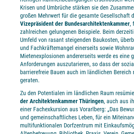
Krisen und Umbrüche stärken sie den Zusammen
großen Mehrwert für die gesamte Gesellschaft da
Vizepräsident der Bundesarchitektenkammer
,
zahlreichen gelungenen Beispiele. Beim derzei
Umfeld von rasant steigenden Baukosten, über
und Fachkräftemangel einerseits sowie Wohn
Mietenexplosionen andererseits werde es eine g
Anforderungen auszutarieren, so dass der sozi
barrierefreie Bauen auch im ländlichen Bereich 
geraten.
Zu den Potentialen im ländlichen Raum resümi
der Architektenkammer Thüringen
, auch aus i
einer Fachexkursion aus Vorarlberg: „Das Bewus
und gemeinschaftliches Leben, für ein Miteinand
multifunktionalen Dorfzentrum mit Einkaufsmögl
Altenbetreuung, Bibliothek, Praxis, Verein, Ge