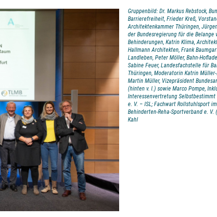
Gruppenbild: Dr. Markus Rebstock, Bu
Barrierefreiheit, Frieder Kreß, Vorsta
Architektenkammer Thüringen, Jürgen
der Bundesregierung für die Belange
Behinderungen, Katrin Klima, Architekt
Hallmann Architekten, Frank Baumgart
Landleben, Peter Möller, Bahn-Hoflade
Sabine Feuer, Landesfachstelle für Bar
Thüringen, Moderatorin Katrin Müller
Martin Müller, Vizepräsident Bundes
(hinten v. l.) sowie Marco Pompe, Ink
Interessenvertretung Selbstbestimmt
e. V. – ISL; Fachwart Rollstuhlsport i
Behinderten-Reha-Sportverband e. V. (
Kahl