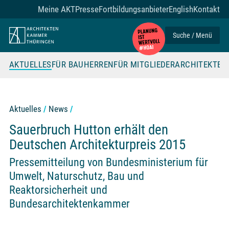
Zum Seiteninhalt
Meine AKT
Presse
Fortbildungsanbieter
English
Kontakt
Suche / Menü
AKTUELLES
FÜR BAUHERREN
FÜR MITGLIEDER
ARCHITEKTE
Aktuelles
News
Sauerbruch Hutton erhält den
Deutschen Architekturpreis 2015
Pressemitteilung von Bundesministerium für
Umwelt, Naturschutz, Bau und
Reaktorsicherheit und
Bundesarchitektenkammer