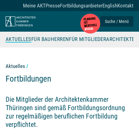
Zum Seiteninhalt
Meine AKT
Presse
Fortbildungsanbieter
English
Kontakt
Suche / Menü
AKTUELLES
FÜR BAUHERREN
FÜR MITGLIEDER
ARCHITEKTE
Aktuelles
Fortbildungen
Die Mitglieder der Architektenkammer
Thüringen sind gemäß Fortbildungsordnung
zur regelmäßigen beruflichen Fortbildung
verpflichtet.