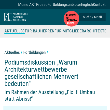
Zum Seiteninhalt
Meine AKT
Presse
Fortbildungsanbieter
English
Kontakt
Suche / Menü
AKTUELLES
FÜR BAUHERREN
FÜR MITGLIEDER
ARCHITEKTE
Aktuelles
Fortbildungen
Podiumsdiskussion „Warum
Architekturwettbewerbe
gesellschaftlichen Mehrwert
bedeuten“
Im Rahmen der Ausstellung „Fix it! Umbau
statt Abriss!“