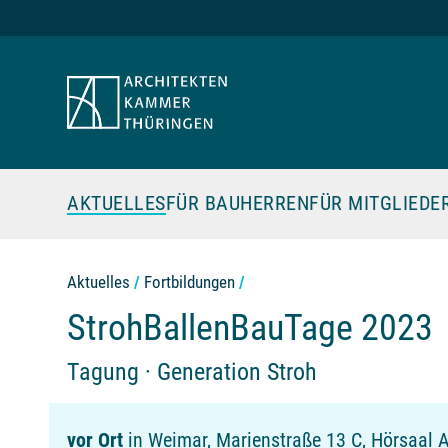
Zum Seiteninhalt
AKTUELLES
FÜR BAUHERREN
FÜR MITGLIEDE
Aktuelles
Fortbildungen
StrohBallenBauTage 2023
Tagung · Generation Stroh
vor Ort
in Weimar, Marienstraße 13 C, Hörsaal 