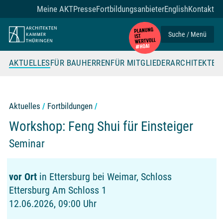
Zum Seiteninhalt
Meine AKT
Presse
Fortbildungsanbieter
English
Kontakt
Suche / Menü
AKTUELLES
FÜR BAUHERREN
FÜR MITGLIEDER
ARCHITEKTE
Aktuelles
Fortbildungen
Workshop: Feng Shui für Einsteiger
Seminar
vor Ort
in Ettersburg bei Weimar, Schloss
Ettersburg Am Schloss 1
12.06.2026, 09:00 Uhr