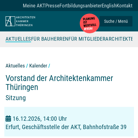
Zum Seiteninhalt
Meine AKT
Presse
Fortbildungsanbieter
English
Kontakt
Suche / Menü
AKTUELLES
FÜR BAUHERREN
FÜR MITGLIEDER
ARCHITEKTE
Aktuelles
Kalender
Vorstand der Architektenkammer
Thüringen
Sitzung
16.12.2026, 14:00 Uhr
Erfurt, Geschäftsstelle der AKT, Bahnhofstraße 39