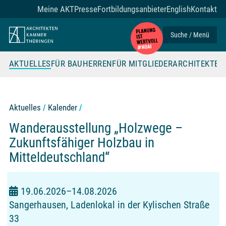
Zum Seiteninhalt
Meine AKT
Presse
Fortbildungsanbieter
English
Kontakt
Suche / Menü
AKTUELLES
FÜR BAUHERREN
FÜR MITGLIEDER
ARCHITEKTE
Aktuelles
Kalender
Wanderausstellung „Holzwege –
Zukunftsfähiger Holzbau in
Mitteldeutschland“
19.06.2026–14.08.2026
Sangerhausen, Ladenlokal in der Kylischen Straße
33