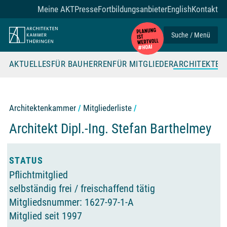
Zum Seiteninhalt
Meine AKT
Presse
Fortbildungsanbieter
English
Kontakt
Suche / Menü
AKTUELLES
FÜR BAUHERREN
FÜR MITGLIEDER
ARCHITEKTE
Architektenkammer
Mitgliederliste
Architekt Dipl.-Ing.
Stefan Barthelmey
Offizielle Angaben der Architektenkammer T
STATUS
Pflichtmitglied
selbständig frei / freischaffend tätig
Mitgliedsnummer: 1627-97-1-A
Mitglied seit 1997