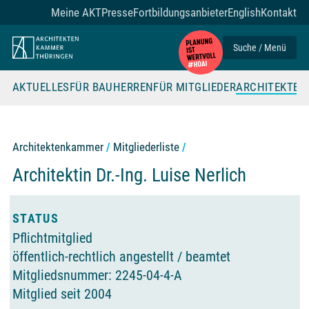
Zum Seiteninhalt
Meine AKT
Presse
Fortbildungsanbieter
English
Kontakt
Suche / Menü
AKTUELLES
FÜR BAUHERREN
FÜR MITGLIEDER
ARCHITEKTE
Architektenkammer
Mitgliederliste
Architektin Dr.-Ing.
Luise Nerlich
Offizielle Angaben der Architektenkammer T
STATUS
Pflichtmitglied
öffentlich-rechtlich angestellt / beamtet
Mitgliedsnummer: 2245-04-4-A
Mitglied seit 2004