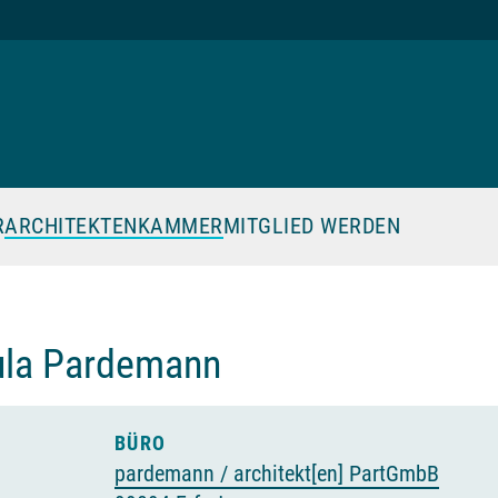
R
ARCHITEKTENKAMMER
MITGLIED WERDEN
la Pardemann
ktenkammer Thüringen zum Mitglied
BÜRO
pardemann / architekt[en] PartGmbB