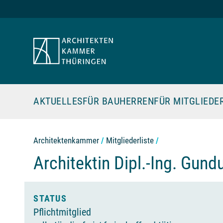
Zum Seiteninhalt
AKTUELLES
FÜR BAUHERREN
FÜR MITGLIEDE
Architektenkammer
Mitgliederliste
Architektin Dipl.-Ing.
Gundu
Offizielle Angaben der Archite
STATUS
Pflichtmitglied