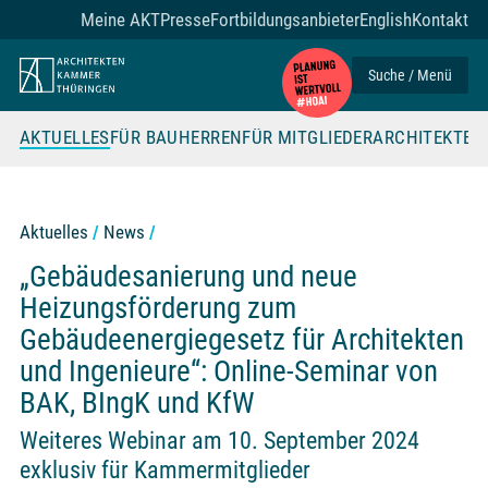
Zum Seiteninhalt
Meine AKT
Presse
Fortbildungsanbieter
English
Kontakt
Suche / Menü
AKTUELLES
FÜR BAUHERREN
FÜR MITGLIEDER
ARCHITEKTE
Aktuelles
News
„Gebäudesanierung und neue
Heizungsförderung zum
Gebäudeenergiegesetz für Architekten
und Ingenieure“: Online-Seminar von
BAK, BIngK und KfW
Weiteres Webinar am 10. September 2024
exklusiv für Kammermitglieder