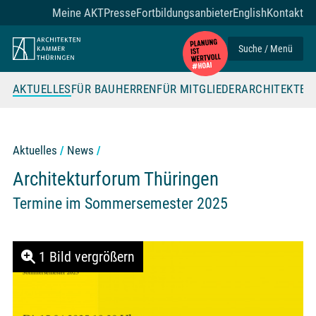
Zum Seiteninhalt
Meine AKT
Presse
Fortbildungsanbieter
English
Kontakt
Suche / Menü
AKTUELLES
FÜR BAUHERREN
FÜR MITGLIEDER
ARCHITEKTE
Aktuelles
News
Architekturforum Thüringen
Termine im Sommersemester 2025
1 Bild vergrößern