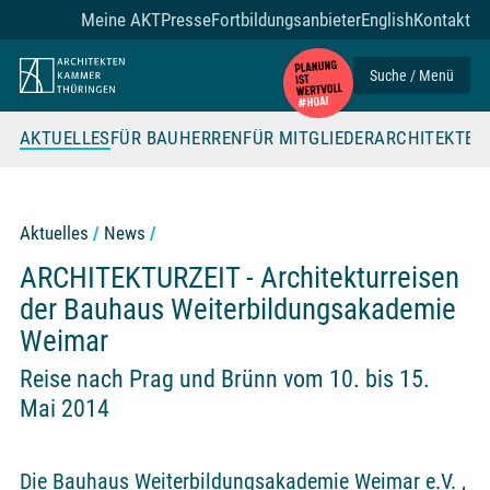
Zum Seiteninhalt
Meine AKT
Presse
Fortbildungsanbieter
English
Kontakt
Suche / Menü
AKTUELLES
FÜR BAUHERREN
FÜR MITGLIEDER
ARCHITEKTE
Aktuelles
News
ARCHITEKTURZEIT - Architekturreisen
der Bauhaus Weiterbildungsakademie
Weimar
Reise nach Prag und Brünn vom 10. bis 15.
Mai 2014
Die Bauhaus Weiterbildungsakademie Weimar e.V. ,