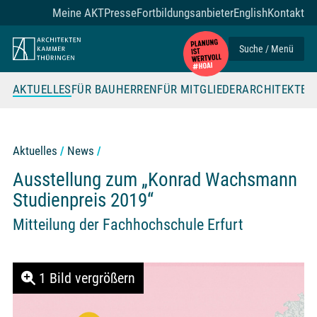
Zum Seiteninhalt
Meine AKT
Presse
Fortbildungsanbieter
English
Kontakt
Suche / Menü
AKTUELLES
FÜR BAUHERREN
FÜR MITGLIEDER
ARCHITEKTE
Aktuelles
News
Ausstellung zum „Konrad Wachsmann
Studienpreis 2019“
Mitteilung der Fachhochschule Erfurt
1 Bild vergrößern