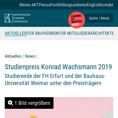
Zum Seiteninhalt
Meine AKT
Presse
Fortbildungsanbieter
English
Kontakt
Suche / Menü
AKTUELLES
FÜR BAUHERREN
FÜR MITGLIEDER
ARCHITEKTE
Aktuelles
News
Studienpreis Konrad Wachsmann 2019
Studierende der FH Erfurt und der Bauhaus-
Universität Weimar unter den Preisträgern
1 Bild vergrößern