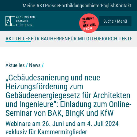
Zum Seiteninhalt
Meine AKT
Presse
Fortbildungsanbieter
English
Kontakt
Suche / Menü
AKTUELLES
FÜR BAUHERREN
FÜR MITGLIEDER
ARCHITEKTE
Aktuelles
News
„Gebäudesanierung und neue
Heizungsförderung zum
Gebäudeenergiegesetz für Architekten
und Ingenieure“: Einladung zum Online-
Seminar von BAK, BIngK und KfW
Webinare am 26. Juni und am 4. Juli 2024
exklusiv für Kammermitglieder