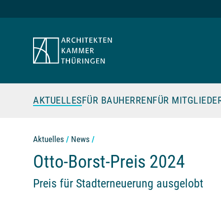
Zum Seiteninhalt
AKTUELLES
FÜR BAUHERREN
FÜR MITGLIEDE
Aktuelles
News
Otto-Borst-Preis 2024
Preis für Stadterneuerung ausgelobt