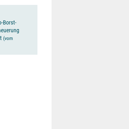
o-Borst-
rneuerung
et
(vom