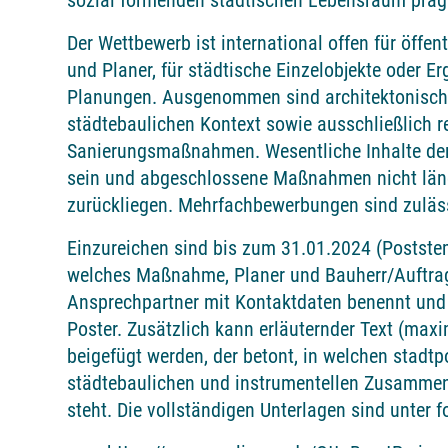
sozial formenden städtischen Lebensraum präg
Der Wettbewerb ist international offen für öffen
und Planer, für städtische Einzelobjekte oder E
Planungen. Ausgenommen sind architektonisch
städtebaulichen Kontext sowie ausschließlich r
Sanierungsmaßnahmen. Wesentliche Inhalte der 
sein und abgeschlossene Maßnahmen nicht läng
zurückliegen. Mehrfachbewerbungen sind zuläs
Einzureichen sind bis zum 31.01.2024 (Postste
welches Maßnahme, Planer und Bauherr/Auftra
Ansprechpartner mit Kontaktdaten benennt und 
Poster. Zusätzlich kann erläuternder Text (maxi
beigefügt werden, der betont, in welchen stadtpo
städtebaulichen und instrumentellen Zusamm
steht. Die vollständigen Unterlagen sind unter 