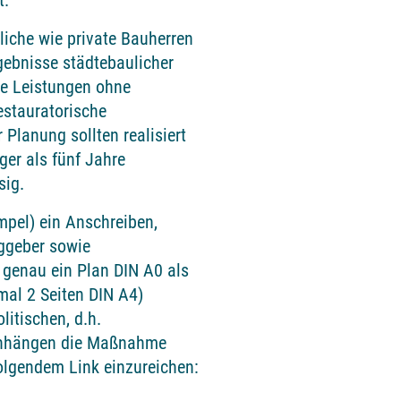
t.
tliche wie private Bauherren
rgebnisse städtebaulicher
e Leistungen ohne
estauratorische
Planung sollten realisiert
er als fünf Jahre
sig.
mpel) ein Anschreiben,
ggeber sowie
genau ein Plan DIN A0 als
mal 2 Seiten DIN A4)
litischen, d.h.
enhängen die Maßnahme
folgendem Link einzureichen: